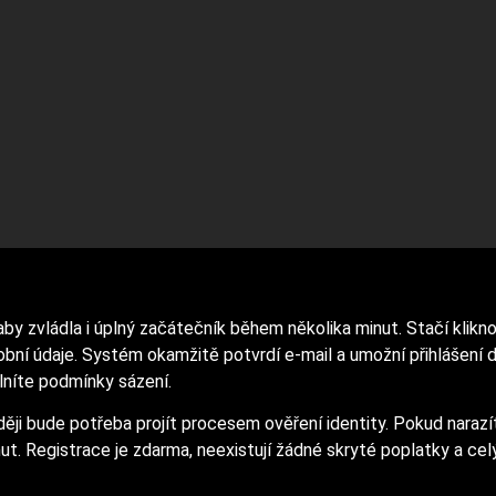
aby zvládla i úplný začátečník během několika minut. Stačí klikn
bní údaje. Systém okamžitě potvrdí e‑mail a umožní přihlášení d
lníte podmínky sázení.
ěji bude potřeba projít procesem ověření identity. Pokud narazí
. Registrace je zdarma, neexistují žádné skryté poplatky a celý