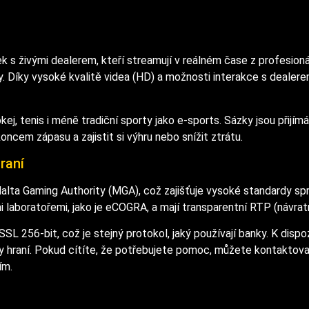
ek s živými dealerem, kteří streamují v reálném čase z profesionál
y. Díky vysoké kvalitě videa (HD) a možnosti interakce s dealere
ej, tenis i méně tradiční sporty jako e‑sports. Sázky jsou přijí
ncem zápasu a zajistit si výhru nebo snížit ztrátu.
raní
alta Gaming Authority (MGA), což zajišťuje vysoké standardy spr
 laboratořemi, jako je eCOGRA, a mají transparentní RTP (návratn
SL 256‑bit, což je stejný protokol, jaký používají banky. K dispo
by hraní. Pokud cítíte, že potřebujete pomoc, můžete kontaktov
ím.