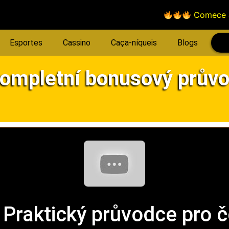
Comece a jogar,
Esportes
Cassino
Caça-níqueis
Blogs
kompletní bonusový prův
 Praktický průvodce pro 