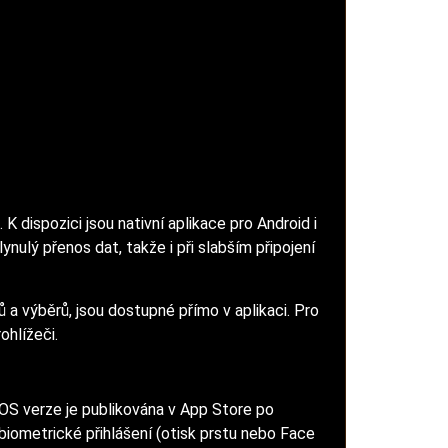
K dispozici jsou nativní aplikace pro Android i
ynulý přenos dat, takže i při slabším připojení
ů a výběrů, jsou dostupné přímo v aplikaci. Pro
ohlížeči.
 iOS verze je publikována v App Store po
iometrické přihlášení (otisk prstu nebo Face