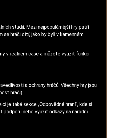
ních studií. Mezi nejpopulárnější hry patří
m se hráči cítí, jako by byli v kamenném
mány v reálném čase a můžete využít funkci
avedlivosti a ochrany hráčů. Všechny hry jsou
ost hráči).
zici je také sekce „Odpovědné hraní“, kde si
at podporu nebo využít odkazy na národní