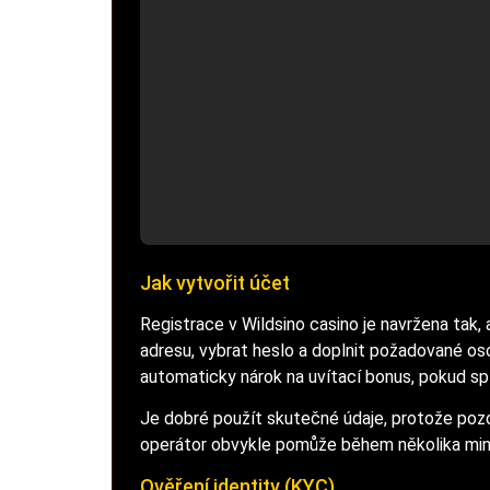
Jak vytvořit účet
Registrace v Wildsino casino je navržena tak, 
adresu, vybrat heslo a doplnit požadované oso
automaticky nárok na uvítací bonus, pokud sp
Je dobré použít skutečné údaje, protože pozd
operátor obvykle pomůže během několika minut
Ověření identity (KYC)