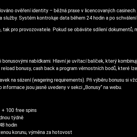
ováno ověření identity – běžná praxe v licencovaných casinech.
 za služby. Systém kontroluje data během 24 hodin a po schválen
, tak pro provozovatele. Pokud se obáváte sdílení dokumentů, m
i bonusovými nabídkami. Hlavní je uvítací balíček, který kombinuj
ou reload bonusy, cash back a program věrnostních bodů, které lz
vek na sázení (wagering requirements). Při výběru bonusu si vžd
o informace jsou jasně uvedeny v sekci „Bonusy“ na webu.
 + 100 free spins
ednou týdně
48 hodin
zenou korunu, výměna za hotovost