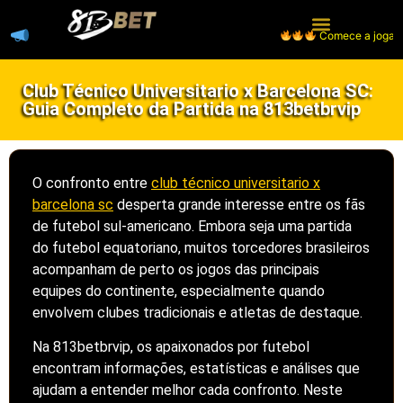
Comece a jogar, receb
Página Inicial
Caça-níqueis
Club Técnico Universitario x Barcelona SC:
Guia Completo da Partida na 813betbrvip
O confronto entre
club técnico universitario x
barcelona sc
desperta grande interesse entre os fãs
de futebol sul-americano. Embora seja uma partida
do futebol equatoriano, muitos torcedores brasileiros
acompanham de perto os jogos das principais
equipes do continente, especialmente quando
envolvem clubes tradicionais e atletas de destaque.
Na 813betbrvip, os apaixonados por futebol
encontram informações, estatísticas e análises que
ajudam a entender melhor cada confronto. Neste