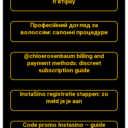
п’ятірку
Професійний догляд за
волоссям: салонні процедури
@chloerosenbaum billing and
payment methods: discreet
subscription guide
InstaSino registratie stappen: zo
meld je je aan​
Code promo Instasino – guide