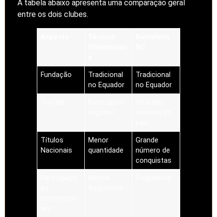
A tabela abaixo apresenta uma comparação geral
entre os dois clubes.
Aspecto
Técnico
Barcelona
Universitari
SC
o
Fundação
Tradicional
Tradicional
no Equador
no Equador
Torcida
Forte apoio
Uma das
regional
maiores do
país
Títulos
Menor
Grande
Nacionais
quantidade
número de
conquistas
Participaçõ
Menos
Frequentes
es
frequentes
Internacion
ais