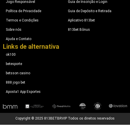
Jogo Responsável
Guia de Inscrição e Login
Política de Privacidade
Guia de Depósito e Retirada
Termos e Condições
Aplicativo 813bet
Sobre nós
813bet Bônus
Ajuda e Contato
Links de alternativa
ok100
betesporte​
betsson casino
888 jogo bet
Aposta1 App Esportes
Copyright © 2025 813BETBRVIP Todos os direitos reservados