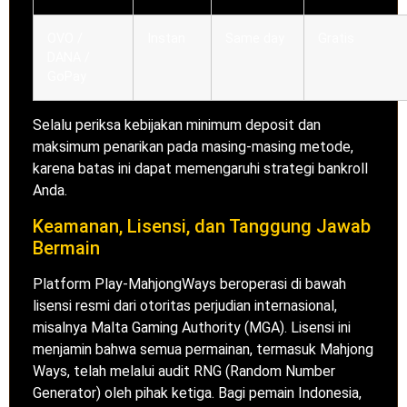
OVO /
Instan
Same day
Gratis
DANA /
GoPay
Selalu periksa kebijakan minimum deposit dan
maksimum penarikan pada masing‑masing metode,
karena batas ini dapat memengaruhi strategi bankroll
Anda.
Keamanan, Lisensi, dan Tanggung Jawab
Bermain
Platform Play‑MahjongWays beroperasi di bawah
lisensi resmi dari otoritas perjudian internasional,
misalnya Malta Gaming Authority (MGA). Lisensi ini
menjamin bahwa semua permainan, termasuk Mahjong
Ways, telah melalui audit RNG (Random Number
Generator) oleh pihak ketiga. Bagi pemain Indonesia,