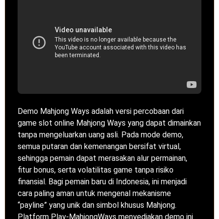
Demo Mahjong Ways adalah versi percobaan dari
game slot online Mahjong Ways yang dapat dimainkan
tanpa mengeluarkan uang asli. Pada mode demo,
semua putaran dan kemenangan bersifat virtual,
sehingga pemain dapat merasakan alur permainan,
fitur bonus, serta volatilitas game tanpa risiko
finansial. Bagi pemain baru di Indonesia, ini menjadi
cara paling aman untuk mengenal mekanisme
“payline” yang unik dan simbol khusus Mahjong.
Platform Play‑MahjongWays menyediakan demo ini