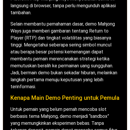
langsung di browser, tanpa perlu mengunduh aplikasi
tambahan.
Selain membantu pemahaman dasar, demo Mahjong
Ways juga memberi gambaran tentang Return to
Player (RTP) dan tingkat volatilitas yang biasanya
tinggi. Mengetahui seberapa sering simbol muncul
atau berapa besar potensi kemenangan dapat
membantu pemain merencanakan strategi ketika
memutuskan beralih ke permainan uang sungguhan.
Jadi, bermain demo bukan sekadar hiburan, melainkan
langkah pertama menuju keputusan yang lebih
terinformasi.
Kenapa Main Demo Penting untuk Pemula
Untuk pemain yang belum pernah mencoba slot
berbasis tema Mahjong, demo menjadi “sandbox”
yang memungkinkan eksperimen bebas. Tanpa