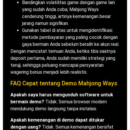
Bandingkan volatilitas game dengan game lain
yang sudah Anda coba; Mahjong Ways
cenderung tinggi, artinya kemenangan besar
jarang namun signifikan.
Gunakan tabel di atas untuk mengidentifikasi
metode pembayaran yang paling cocok dengan
gaya bermain Anda sebelum beralih ke akun real.
Dengan mencatat temuan Anda, ketika tiba saatnya
deposit pertama, Anda sudah memiliki strategi yang
teruji, sehingga peluang mencapai persyaratan
wagering bonus menjadi lebih realistis.
FAQ Cepat tentang Demo Mahjong Ways
Apakah saya harus mengunduh software untuk
bermain demo?
Tidak. Semua browser modern
mendukung demo langsung tanpa instalasi.
Apakah kemenangan di demo dapat ditukar
dengan uang?
Tidak. Semua kemenangan bersifat