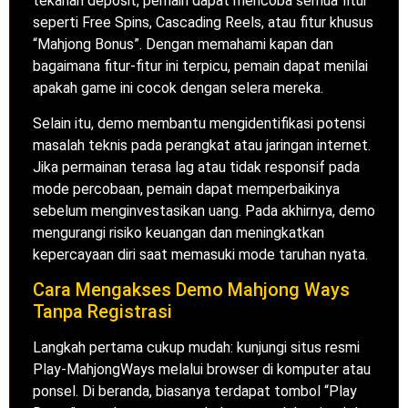
tekanan deposit, pemain dapat mencoba semua fitur
seperti Free Spins, Cascading Reels, atau fitur khusus
“Mahjong Bonus”. Dengan memahami kapan dan
bagaimana fitur-fitur ini terpicu, pemain dapat menilai
apakah game ini cocok dengan selera mereka.
Selain itu, demo membantu mengidentifikasi potensi
masalah teknis pada perangkat atau jaringan internet.
Jika permainan terasa lag atau tidak responsif pada
mode percobaan, pemain dapat memperbaikinya
sebelum menginvestasikan uang. Pada akhirnya, demo
mengurangi risiko keuangan dan meningkatkan
kepercayaan diri saat memasuki mode taruhan nyata.
Cara Mengakses Demo Mahjong Ways
Tanpa Registrasi
Langkah pertama cukup mudah: kunjungi situs resmi
Play‑MahjongWays melalui browser di komputer atau
ponsel. Di beranda, biasanya terdapat tombol “Play