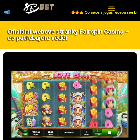
Comece a jogar, receba seu bônus – e
Página Inicial
Caça-níqueis
Oficiální webové stránky Fairspin Casino –
co potřebujete vědět