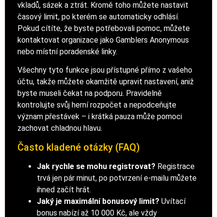
vkladů, sázek a ztrát. Kromě toho můžete nastavit
časový limit, po kterém se automaticky odhlásí.
Pokud cítíte, že byste potřebovali pomoc, můžete
kontaktovat organizace jako Gamblers Anonymous
nebo místní poradenské linky.
Všechny tyto funkce jsou přístupné přímo z vašeho
účtu, takže můžete okamžitě upravit nastavení, aniž
byste museli čekat na podporu. Pravidelně
kontrolujte svůj herní rozpočet a nepodceňujte
význam přestávek – i krátká pauza může pomoci
zachovat chladnou hlavu.
Často kladené otázky (FAQ)
Jak rychle se mohu registrovat?
Registrace
trvá jen pár minut, po potvrzení e‑mailu můžete
ihned začít hrát.
Jaký je maximální bonusový limit?
Uvítací
bonus nabízí až 10 000 Kč, ale vždy