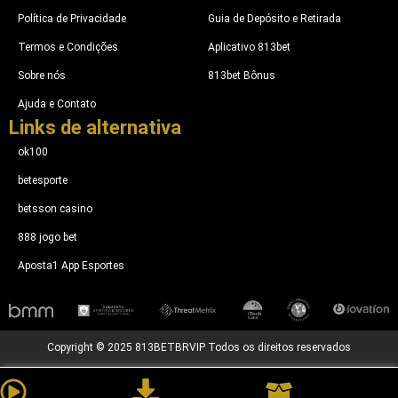
Política de Privacidade
Guia de Depósito e Retirada
Termos e Condições
Aplicativo 813bet
Sobre nós
813bet Bônus
Ajuda e Contato
Links de alternativa
ok100
betesporte​
betsson casino
888 jogo bet
Aposta1 App Esportes
Copyright © 2025 813BETBRVIP Todos os direitos reservados