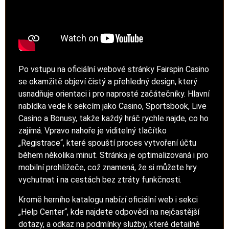
Po vstupu na oficiální webové stránky Fairspin Casino
se okamžitě objeví čistý a přehledný design, který
usnadňuje orientaci i pro naprosté začátečníky. Hlavní
nabídka vede k sekcím jako Casino, Sportsbook, Live
Casino a Bonusy, takže každý hráč rychle najde, co ho
zajímá. Vpravo nahoře je viditelný tlačítko
„Registrace“, které spouští proces vytvoření účtu
během několika minut. Stránka je optimalizovaná i pro
mobilní prohlížeče, což znamená, že si můžete hry
vychutnat i na cestách bez ztráty funkčnosti.
Kromě herního katalogu nabízí oficiální web i sekci
„Help Center“, kde najdete odpovědi na nejčastější
dotazy, a odkaz na podmínky služby, které detailně