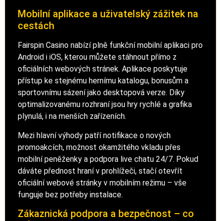
Mobilní aplikace a uživatelský zážitek na
cestách
Fairspin Casino nabízí plně funkční mobilní aplikaci pro
Android i iOS, kterou můžete stáhnout přímo z
oficiálních webových stránek. Aplikace poskytuje
přístup ke stejnému hernímu katalogu, bonusům a
sportovnímu sázení jako desktopová verze. Díky
optimalizovanému rozhraní jsou hry rychlé a grafika
plynulá, i na menších zařízeních.
Mezi hlavní výhody patří notifikace o nových
promoakcích, možnost okamžitého vkladu přes
mobilní peněženky a podpora live chatu 24/7. Pokud
dáváte přednost hraní v prohlížeči, stačí otevřít
oficiální webové stránky v mobilním režimu – vše
funguje bez potřeby instalace.
Zákaznická podpora a bezpečnost – co