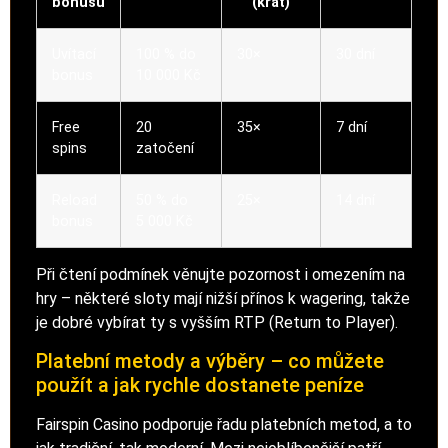
bonusu
(krát)
Uvítací
100 % do
30×
30 dní
bonus
10 000 Kč
Free
20
35×
7 dní
spins
zatočení
Reload
50 % do
25×
14 dní
bonus
5 000 Kč
Při čtení podmínek věnujte pozornost i omezením na
hry – některé sloty mají nižší přínos k wagering, takže
je dobré vybírat ty s vyšším RTP (Return to Player).
Platební metody a výběry – co můžete
použít a jak rychle dostanete peníze
Fairspin Casino podporuje řadu platebních metod, a to