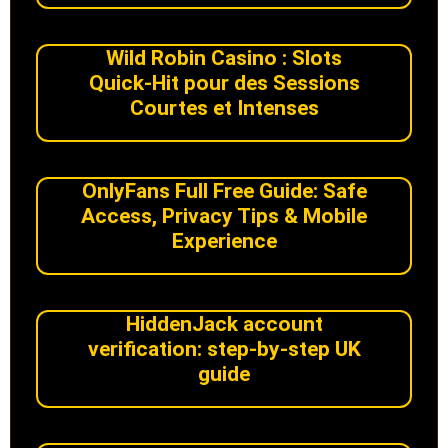
Wild Robin Casino : Slots
Quick‑Hit pour des Sessions
Courtes et Intenses
OnlyFans Full Free Guide: Safe
Access, Privacy Tips & Mobile
Experience
HiddenJack account
verification: step‑by‑step UK
guide