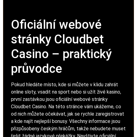
Oficiální webové
stránky Cloudbet
Casino – praktický
průvodce
Pokud hledáte místo, kde si můžete v klidu zahrát
online sloty, vsadit na sport nebo si užít živé kasino,
první zastávkou jsou oficiální webové stránky
Cloudbet Casino. Na této stránce vám ukážeme, co
od nich můžete očekávat, jak se rychle zaregistrovat
a kde najít nejlepší bonusy. Všechny informace jsou
přizpůsobeny českým hráčům, takže nebudete muset
řešit žádné jazykové překážky. Navštivte oficiální