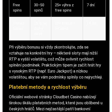
Free
30–50
25× výhra z
7 dní
spins
spinů
free spins
Reload
25 % na
20× bonus +
14 dní
bonus
druhý
5× vklad
vklad
Při výběru bonusu si vždy zkontrolujte, zda se
vztahuje na konkrétní hry – některé sloty mají nižší
RTP a vyšší volatilitu, což může ovlivnit rychlost
splnění podmínek. Praktickým tipem je začít hrát hry
s vysokým RTP (např. Euro Jackpot) a nízkou
volatilitou, aby se vám podmínky splnily co nejrychleji.
Platební metody a rychlost výběru
Oficiální webové stránky Cloudbet Casino nabízejí
širokou škálu platebních metod, které jsou oblíbené u
českých hráčů. Mezi nejčastější patří bankovní