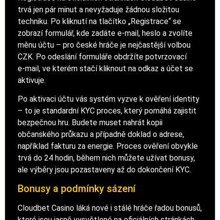
trvá jen pár minut a nevyžaduje žádnou složitou
techniku. Po kliknutí na tlačítko „Registrace“ se
zobrazí formulář, kde zadáte e‑mail, heslo a zvolíte
měnu účtu – pro české hráče je nejčastější volbou
CZK. Po odeslání formuláře obdržíte potvrzovací
e‑mail, ve kterém stačí kliknout na odkaz a účet se
aktivuje.
Po aktivaci účtu vás systém vyzve k ověření identity
– to je standardní KYC proces, který pomáhá zajistit
bezpečnou hru. Budete muset nahrát kopii
občanského průkazu a případně doklad o adrese,
například fakturu za energie. Proces ověření obvykle
trvá do 24 hodin, během nich můžete užívat bonusy,
ale výběry jsou pozastaveny až do dokončení KYC.
Bonusy a podmínky sázení
Cloudbet Casino láká nové i stálé hráče řadou bonusů,
které jsou jasně vysvětlené na oficiálních stránkách.