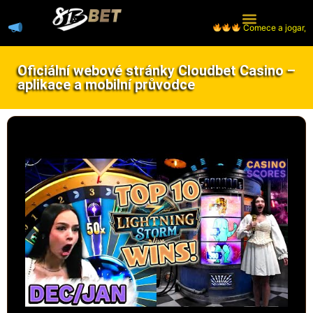
Comece a jogar, receba 
Página Inicial
Caça-níqueis
Oficiální webové stránky Cloudbet Casino –
aplikace a mobilní průvodce