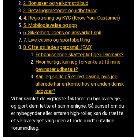
2. Bonusser og velkomsttilbud
3. Betalingsmetoder og udbetaling
4. Registrering og KYC (Know Your Customer)
5. Mobiloplevelse og app
6. Sikkerhed, licens og ansvarligt spil
7. Live casino og sportsbetting
8. Ofte stillede spørgsmål (FAQ)
Er bonuspenge skattepligtige i Danmark?
Hvor hurtigt kan jeg forvente at få mine
gevinster udbetalt?
Kan jeg spille på et nyt casino, hvis jeg
allerede har en konto hos en anden dansk
udbyder?
Vi har samlet de vigtigste faktorer, du bør overveje,
og gjort dem lette at sammenligne. Så uanset om du
er nybegynder eller erfaren high‑roller, kan du træffe
et velovervejet valg uden at rode rundt i utallige
forumindlæg.