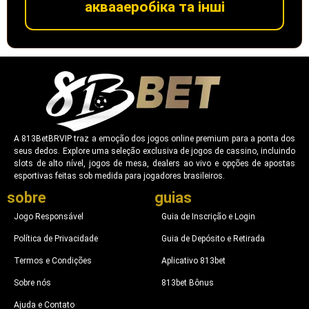
аквааеробіка та інші
A 813BetBRVIP traz a emoção dos jogos online premium para a ponta dos
seus dedos. Explore uma seleção exclusiva de jogos de cassino, incluindo
slots de alto nível, jogos de mesa, dealers ao vivo e opções de apostas
esportivas feitas sob medida para jogadores brasileiros.
sobre
guias
Jogo Responsável
Guia de Inscrição e Login
Política de Privacidade
Guia de Depósito e Retirada
Termos e Condições
Aplicativo 813bet
Sobre nós
813bet Bônus
Ajuda e Contato