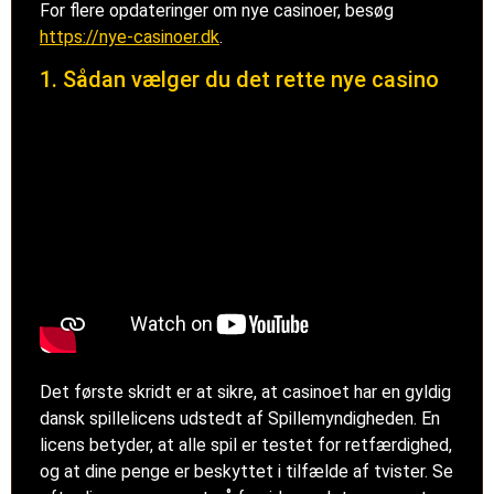
For flere opdateringer om nye casinoer, besøg
https://nye-casinoer.dk
.
1. Sådan vælger du det rette nye casino
Det første skridt er at sikre, at casinoet har en gyldig
dansk spillelicens udstedt af Spillemyndigheden. En
licens betyder, at alle spil er testet for retfærdighed,
og at dine penge er beskyttet i tilfælde af tvister. Se