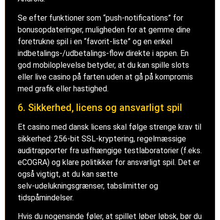
Se efter funktioner som “push‑notifications” for
bonusopdateringer, muligheden for at gemme dine
foretrukne spil i en “favorit‑liste” og en enkel
indbetalings‑/udbetalings‑flow direkte i appen. En
god mobiloplevelse betyder, at du kan spille slots
eller live casino på farten uden at gå på kompromis
med grafik eller hastighed.
6. Sikkerhed, licens og ansvarligt spil
Et casino med dansk licens skal følge strenge krav til
sikkerhed: 256‑bit SSL‑kryptering, regelmæssige
auditrapporter fra uafhængige testlaboratorier (f.eks.
eCOGRA) og klare politikker for ansvarligt spil. Det er
også vigtigt, at du kan sætte
selv‑udelukningsgrænser, tabslimitter og
tidspåmindelser.
Hvis du nogensinde føler, at spillet løber løbsk, bør du