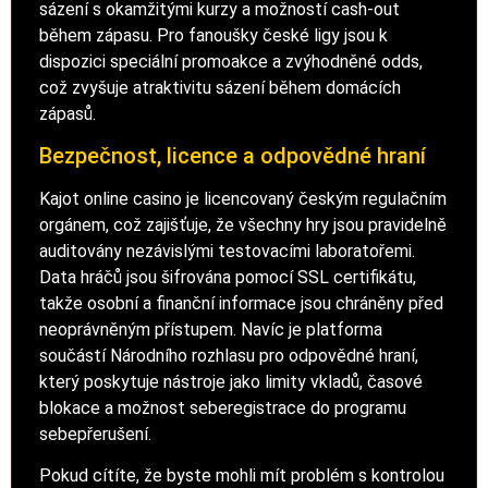
sázení s okamžitými kurzy a možností cash‑out
během zápasu. Pro fanoušky české ligy jsou k
dispozici speciální promoakce a zvýhodněné odds,
což zvyšuje atraktivitu sázení během domácích
zápasů.
Bezpečnost, licence a odpovědné hraní
Kajot online casino je licencovaný českým regulačním
orgánem, což zajišťuje, že všechny hry jsou pravidelně
auditovány nezávislými testovacími laboratořemi.
Data hráčů jsou šifrována pomocí SSL certifikátu,
takže osobní a finanční informace jsou chráněny před
neoprávněným přístupem. Navíc je platforma
součástí Národního rozhlasu pro odpovědné hraní,
který poskytuje nástroje jako limity vkladů, časové
blokace a možnost seberegistrace do programu
sebepřerušení.
Pokud cítíte, že byste mohli mít problém s kontrolou