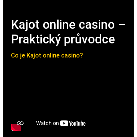
Kajot online casino –
Praktický průvodce
Co je Kajot online casino?