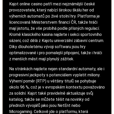
Kajot online casino patří mezi nejznámější české
provozovatele, který nabízí širokou škálu her od
výherních automatů po živé stolní hry. Platforma je
licencovaná Ministerstvem financí ČR, takže hráči
mají jistotu, že vše probíhá podle přísných regulací.
Kromě klasického kasina najdete i sekci sportovního
sázení, což dělá z Kajotu univerzální zábavní centrum.
Díky dlouholetému vývoji softwaru jsou hry
optimalizované i pro pomalejší připojení, takže i hráči
z menších měst mají plynulý zážitek.
Na stránkách najdete nejen standardní automaty, ale i
progresivní jackpoty s potenciálem vyplatit miliony.
Výherní poměr (RTP) u většiny titulů se pohybuje
okolo 96 %, což je v evropském kontextu považováno
za solidní. Kajot také pravidelně aktualizuje svůj
katalog, takže se můžete těšit na novinky od
předních vývojářů jako jsou NetEnt nebo
Microgaming. Celkově jde o platformu, která