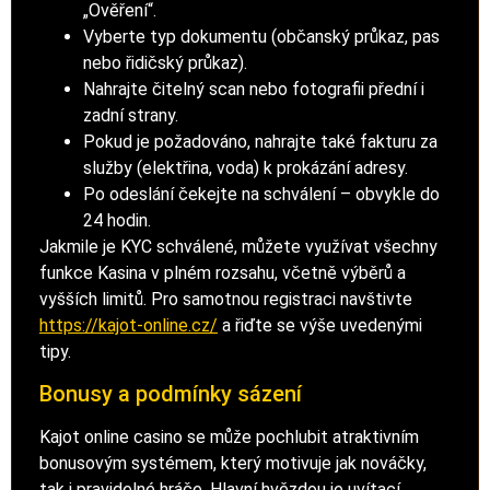
„Ověření“.
Vyberte typ dokumentu (občanský průkaz, pas
nebo řidičský průkaz).
Nahrajte čitelný scan nebo fotografii přední i
zadní strany.
Pokud je požadováno, nahrajte také fakturu za
služby (elektřina, voda) k prokázání adresy.
Po odeslání čekejte na schválení – obvykle do
24 hodin.
Jakmile je KYC schválené, můžete využívat všechny
funkce Kasina v plném rozsahu, včetně výběrů a
vyšších limitů. Pro samotnou registraci navštivte
https://kajot-online.cz/
a řiďte se výše uvedenými
tipy.
Bonusy a podmínky sázení
Kajot online casino se může pochlubit atraktivním
bonusovým systémem, který motivuje jak nováčky,
tak i pravidelné hráče. Hlavní hvězdou je uvítací