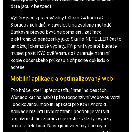
data jsou v bezpečí.
Výběry jsou zpracovávány během 24 hodin až
3 pracovních dnů, v závislosti na zvolené metodě.
Bankovní převod bývá nejpomalejší, zatímco
elektronické peněženky jako Skrill a NETELLER často
umožňují okamžité výplaty. Při první výplatě budete
muset projít KYC ověřením, což zahrnuje nahrání
kopie občanského průkazu a případně dokladu o
adrese.
Mobilní aplikace a optimalizovaný web
Pro hráče, kteří upřednostňují hraní na cestách,
Wonaco kasino nabízí plně responzivní webovou verzi
i dedikovanou mobilní aplikaci pro iOS i Android.
Aplikace má intuitivní rozhraní, podporuje většinu
populárních her a umožňuje rychlé vklady i výběry
přímo z telefonu. Navíc jsou všechny bonusy a