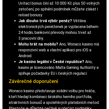
Uvítací bonus činí až 10 000 Kč plus 50 volných
zatočení, po splnění podmínek můžete získat i
reload bonusy.
Jak dlouho trvá výběr peněz?
Většina
elektronických peněženek je vyplacena během
24 hodin, bankovní převody mohou trvat až
3 pracovní dny.
Mohu hrát na mobilu?
Ano, Wonaco kasino má
responzivní web a vlastní aplikaci pro iOS a
Android.
Je kasino legální v České republice?
Ano,
kasino je licencováno Malta Gaming Authority a
splňuje požadavky EU i českých regulací.
Závěrečné doporučení
Wonaco kasino představuje solidní volbu pro hráče,
kteří hledají kombinaci širokého herního portfolia,
atraktivních bonusů a spolehlivých platebních metod.
Přestože je důležité pečlivě si přečíst podmínky