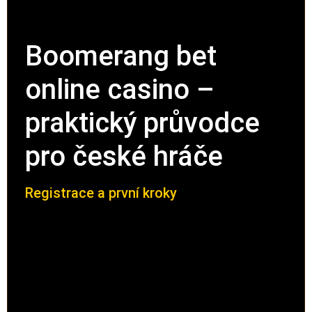
Boomerang bet
online casino –
praktický průvodce
pro české hráče
Registrace a první kroky