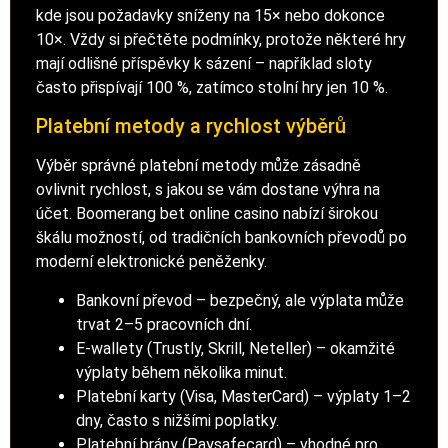
kde jsou požadavky sníženy na 15× nebo dokonce
10×. Vždy si přečtěte podmínky, protože některé hry
mají odlišné příspěvky k sázení – například sloty
často přispívají 100 %, zatímco stolní hry jen 10 %.
Platební metody a rychlost výběrů
Výběr správné platební metody může zásadně
ovlivnit rychlost, s jakou se vám dostane výhra na
účet. Boomerang bet online casino nabízí širokou
škálu možností, od tradičních bankovních převodů po
moderní elektronické peněženky.
Bankovní převod – bezpečný, ale výplata může
trvat 2–5 pracovních dní.
E‑wallety (Trustly, Skrill, Neteller) – okamžité
výplaty během několika minut.
Platební karty (Visa, MasterCard) – výplaty 1–2
dny, často s nižšími poplatky.
Platební brány (Paysafecard) – vhodné pro