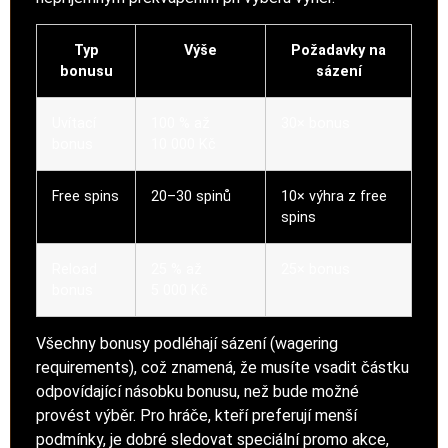
Typ
Výše
Požadavky na
bonusu
sázení
Uvítací
100 % až
30× bonus
bonus
10 000 Kč
Free spins
20–30 spinů
10× výhra z free
spins
Reload
25 % až
25× bonus
bonus
5 000 Kč
Všechny bonusy podléhají sázení (wagering
requirements), což znamená, že musíte vsadit částku
odpovídající násobku bonusu, než bude možné
provést výběr. Pro hráče, kteří preferují menší
podmínky, je dobré sledovat speciální promo akce,