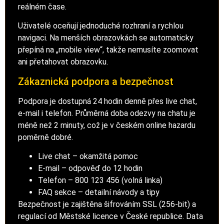
reálném čase.
Uživatelé oceňují jednoduché rozhraní a rychlou
navigaci. Na menších obrazovkách se automaticky
přepíná na „mobile view“, takže nemusíte zoomovat
ani přetahovat obrazovku.
Zákaznická podpora a bezpečnost
Podpora je dostupná 24 hodin denně přes live chat,
e‑mail i telefon. Průměrná doba odezvy na chatu je
méně než 2 minuty, což je v českém online hazardu
poměrně dobré.
Live chat – okamžitá pomoc
E‑mail – odpověď do 12 hodin
Telefon – 800 123 456 (volná linka)
FAQ sekce – detailní návody a tipy
Bezpečnost je zajištěna šifrováním SSL (256‑bit) a
regulací od Městské licence v České republice. Data