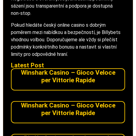
sázení jsou transparentní a podpora je dostupná
non‑stop.
Pokud hledáte český online casino s dobrým
poměrem mezi nabídkou a bezpečností, je Billybets
vhodnou volbou. Doporučujeme ale vždy si přečíst
podmínky konkrétního bonusu a nastavit si vlastní
limity pro odpovědné hraní.
Latest Post
Winshark Casino – Gioco Veloce
per Vittorie Rapide
Winshark Casino – Gioco Veloce
per Vittorie Rapide