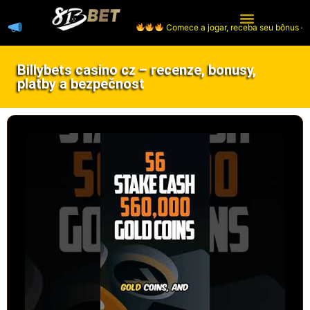
Comece a jogar, receba seu bônus – ele é 
Página Inicial
Caça-níqueis
Billybets casino cz – recenze, bonusy,
platby a bezpečnost