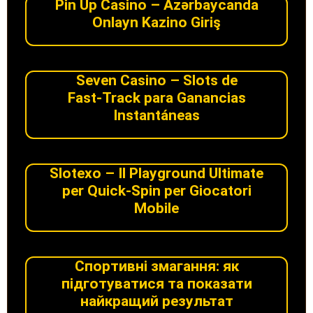
Pin Up Casino – Azərbaycanda
Onlayn Kazino Giriş
Seven Casino – Slots de
Fast‑Track para Ganancias
Instantáneas
Slotexo – Il Playground Ultimate
per Quick‑Spin per Giocatori
Mobile
Спортивні змагання: як
підготуватися та показати
найкращий результат