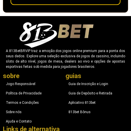
A 813BetBRVIP traz a emoção dos jogos online premium para a ponta dos
seus dedos. Explore uma seleção exclusiva de jogos de cassino, incluindo
slots de alto nível, jogos de mesa, dealers ao vivo e opções de apostas
esportivas feitas sob medida para jogadores brasileiros.
sobre
guias
Jogo Responsável
Guia de Inscrição e Login
Política de Privacidade
Guia de Depósito e Retirada
Termos e Condições
Aplicativo 813bet
Sobre nós
813bet Bônus
Ajuda e Contato
Links de alternativa