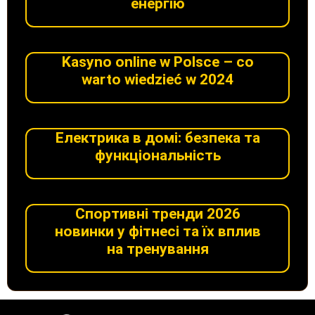
енергію
Kasyno online w Polsce – co
warto wiedzieć w 2024
Електрика в домі: безпека та
функціональність
Спортивні тренди 2026
новинки у фітнесі та їх вплив
на тренування