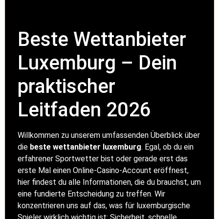
Beste Wettanbieter
Luxemburg – Dein
praktischer
Leitfaden 2026
Willkommen zu unserem umfassenden Überblick über
die
beste wettanbieter luxemburg
. Egal, ob du ein
erfahrener Sportwetter bist oder gerade erst das
erste Mal einen Online‑Casino‑Account eröffnest,
hier findest du alle Informationen, die du brauchst, um
eine fundierte Entscheidung zu treffen. Wir
konzentrieren uns auf das, was für luxemburgische
Spieler wirklich wichtig ist: Sicherheit, schnelle