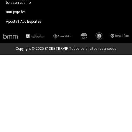
betsson casino
888 jogo bet
Aposta1 App Esportes
Copyright © 2025 813BETBRVIP Todos os direitos reservados