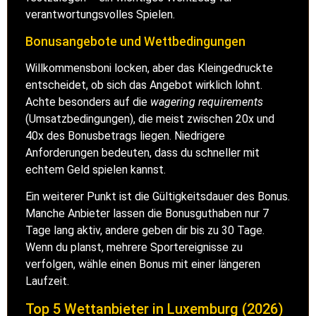
verantwortungsvolles Spielen.
Bonusangebote und Wettbedingungen
Willkommensboni locken, aber das Kleingedruckte
entscheidet, ob sich das Angebot wirklich lohnt.
Achte besonders auf die
wagering requirements
(Umsatzbedingungen), die meist zwischen 20x und
40x des Bonusbetrags liegen. Niedrigere
Anforderungen bedeuten, dass du schneller mit
echtem Geld spielen kannst.
Ein weiterer Punkt ist die Gültigkeitsdauer des Bonus.
Manche Anbieter lassen die Bonusguthaben nur 7
Tage lang aktiv, andere geben dir bis zu 30 Tage.
Wenn du planst, mehrere Sportereignisse zu
verfolgen, wähle einen Bonus mit einer längeren
Laufzeit.
Top 5 Wettanbieter in Luxemburg (2026)