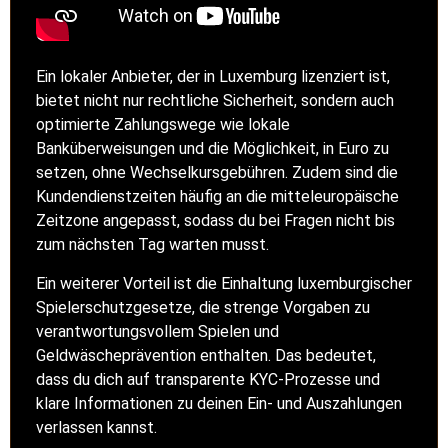
Ein lokaler Anbieter, der in Luxemburg lizenziert ist,
bietet nicht nur rechtliche Sicherheit, sondern auch
optimierte Zahlungswege wie lokale
Banküberweisungen und die Möglichkeit, in Euro zu
setzen, ohne Wechselkursgebühren. Zudem sind die
Kundendienstzeiten häufig an die mitteleuropäische
Zeitzone angepasst, sodass du bei Fragen nicht bis
zum nächsten Tag warten musst.
Ein weiterer Vorteil ist die Einhaltung luxemburgischer
Spielerschutzgesetze, die strenge Vorgaben zu
verantwortungsvollem Spielen und
Geldwäscheprävention enthalten. Das bedeutet,
dass du dich auf transparente KYC‑Prozesse und
klare Informationen zu deinen Ein- und Auszahlungen
verlassen kannst.