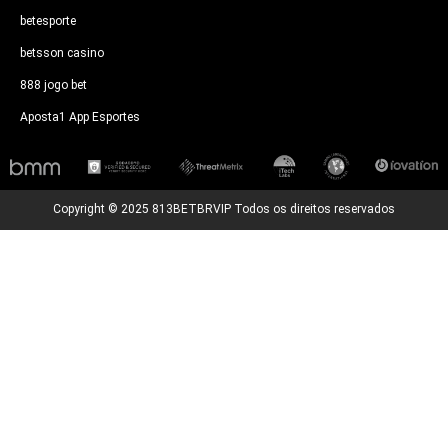
betesporte​
betsson casino
888 jogo bet
Aposta1 App Esportes
Copyright © 2025 813BETBRVIP Todos os direitos reservados