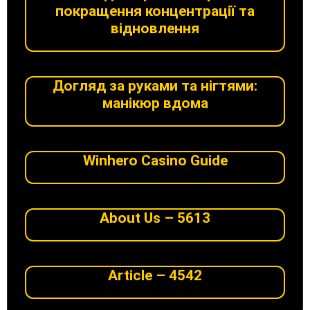
покращення концентрації та
відновлення
Догляд за руками та нігтями:
манікюр вдома
Winhero Casino Guide
About Us – 5613
Article – 4542