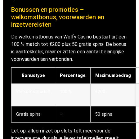
Bonussen en promoties –
welkomstbonus, voorwaarden en
inzetvereisten
De welkomstbonus van Wolfy Casino bestaat uit een
100 % match tot €200 plus 50 gratis spins. De bonus
is aantrekkelijk, maar er zitten een aantal belangrijke
voorwaarden aan verbonden.
Bonustype
Percentage
Maximumbedrag
Welkomstmatch
100 %
€200
Gratis spins
–
50 spins
Let op: alleen inzet op slots telt mee voor de
inzetvereiste, dus als je liever tafelspellen speelt,