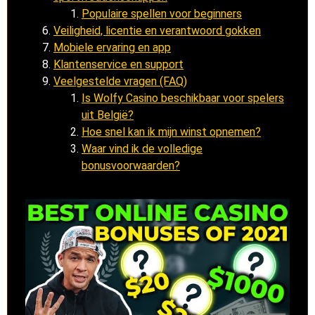
Populaire spellen voor beginners
Veiligheid, licentie en verantwoord gokken
Mobiele ervaring en app
Klantenservice en support
Veelgestelde vragen (FAQ)
Is Wolfy Casino beschikbaar voor spelers
uit België?
Hoe snel kan ik mijn winst opnemen?
Waar vind ik de volledige
bonusvoorwaarden?