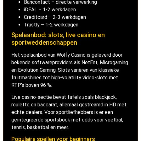
Bancontact – directe verwerking
iDEAL – 1‑2 werkdagen
Creditcard – 2‑3 werkdagen
Trustly – 1‑2 werkdagen
Spelaanbod: slots, live casino en
sportweddenschappen
Het spelaanbod van Wolfy Casino is geleverd door
bekende softwareproviders als NetEnt, Microgaming
en Evolution Gaming. Slots variëren van klassieke
fruitmachines tot high‑volatility video‑slots met
RTP’s boven 96 %.
Live casino‑sectie bevat tafels zoals blackjack,
roulette en baccarat, allemaal gestreamd in HD met
echte dealers. Voor sportliefhebbers is er een
geïntegreerde sportsbook met odds voor voetbal,
tennis, basketbal en meer.
Populaire spellen voor beginners