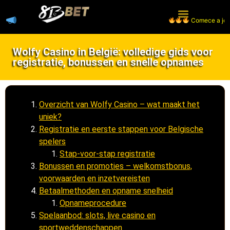
Comece a jogar, rec
Página Inicial
Caça-níqueis
Wolfy Casino in België: volledige gids voor
registratie, bonussen en snelle opnames
Overzicht van Wolfy Casino – wat maakt het
uniek?
Registratie en eerste stappen voor Belgische
spelers
Stap‑voor‑stap registratie
Bonussen en promoties – welkomstbonus,
voorwaarden en inzetvereisten
Betaalmethoden en opname snelheid
Opnameprocedure
Spelaanbod: slots, live casino en
sportweddenschappen