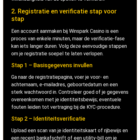
2. Registratie en verificatie stap voor
stap
Een account aanmaken bij Winspark Casino is een
proces van enkele minuten, maar de verificatie‑fase
kan iets langer duren. Volg deze eenvoudige stappen
om je registratie soepel te laten verlopen.
Stap 1 – Basisgegevens invullen
Ga naar de registratiepagina, voer je voor‑ en
achternaam, e‑mailadres, geboortedatum en een
sterk wachtwoord in. Controleer goed of je gegevens
overeenkomen met je identiteitsbewijs; eventuele
fouten leiden tot vertraging bij de KYC‑procedure.
Stap 2 – Identiteitsverificatie
Upload een scan van je identiteitskaart of rijbewijs en
een recent bankafschrift of een utility‑bill om je