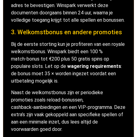
adres te bevestigen. Winspark verwerkt deze
documenten doorgaans binnen 24 uur, waarna je
volledige toegang krijgt tot alle spellen en bonussen.
3. Welkomstbonus en andere promoties
Bij de eerste storting kun je profiteren van een royale
welkomstbonus. Winspark biedt een 100 %
match‑bonus tot €200 plus 50 gratis spins op
populaire slots. Let op de
wagering requirements
:
de bonus moet 35 × worden ingezet voordat een
uitbetaling mogelijk is.
Naast de welkomstbonus zijn er periodieke
promoties zoals reload‑bonussen,
cashback‑aanbiedingen en een VIP‑programma. Deze
extra’s zijn vaak gekoppeld aan specifieke spellen of
aan een minimale inzet, dus lees altijd de
voorwaarden goed door.