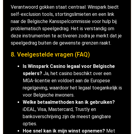
Verantwoord gokken staat centraal: Winspark biedt
self‑exclusion tools, stortingslimieten en een link
naar de Belgische Kansspelcommissie voor hulp bij
problematisch speelgedrag. Het is verstandig om
deze instrumenten te activeren zodra je merkt dat je
speelgedrag buiten de gewenste grenzen raakt.
8. Veelgestelde vragen (FAQ)
Is Winspark Casino legaal voor Belgische
spelers?
Ja, het casino beschikt over een
MGA‑licentie en voldoet aan de Europese
regelgeving, waardoor het legaal toegankelijk is
voor Belgische inwoners.
Welke betaalmethoden kan ik gebruiken?
iDEAL, Visa, Mastercard, Trustly en
bankoverschrijving zijn de meest gangbare
opties.
Hoe snel kan ik mijn winst opnemen?
Met