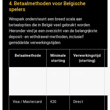
4. Betaalmethoden voor Belgische
spelers
Winspark ondersteunt een breed scala aan
betaalopties die in België veel gebruikt worden.
Hieronder vind je een overzicht van de belangrijkste
deposit‑ en withdrawal‑methoden, inclusief
gemiddelde verwerkingstijden.
Betaalmethode
Minimale
Verwerkingstijd
storting
(storting)
iDEAL
€10
Direct
Visa / Mastercard
€20
Direct