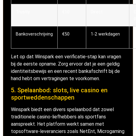
Trustly
€10
Direct
D
Bankoverschrijving
€50
1‑2 werkdagen
Let op dat Winspark een verificatie‑stap kan vragen
bij de eerste opname. Zorg ervoor dat je een geldig
identiteitsbewijs en een recent bankafschrift bij de
hand hebt om vertragingen te voorkomen.
5. Spelaanbod: slots, live casino en
sportweddenschappen
Winspark biedt een divers spelaanbod dat zowel
traditionele casino‑liefhebbers als sportfans
aanspreekt. Het platform werkt samen met
topsoftware‑leveranciers zoals NetEnt, Microgaming