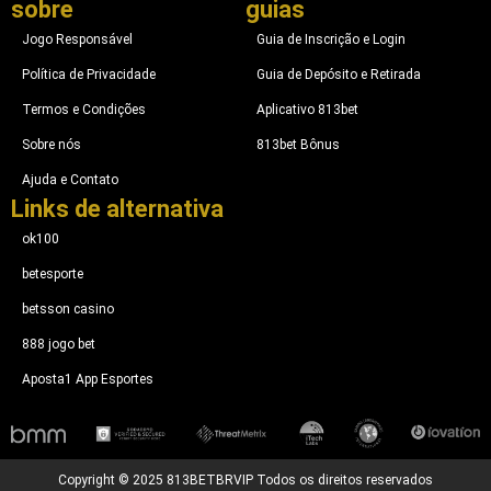
sobre
guias
Jogo Responsável
Guia de Inscrição e Login
Política de Privacidade
Guia de Depósito e Retirada
Termos e Condições
Aplicativo 813bet
Sobre nós
813bet Bônus
Ajuda e Contato
Links de alternativa
ok100
betesporte​
betsson casino
888 jogo bet
Aposta1 App Esportes
Copyright © 2025 813BETBRVIP Todos os direitos reservados