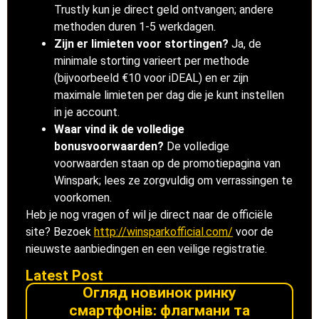
Trustly kun je direct geld ontvangen; andere
methoden duren 1‑5 werkdagen.
Zijn er limieten voor stortingen?
Ja, de
minimale storting varieert per methode
(bijvoorbeeld €10 voor iDEAL) en er zijn
maximale limieten per dag die je kunt instellen
in je account.
Waar vind ik de volledige
bonusvoorwaarden?
De volledige
voorwaarden staan op de promotiepagina van
Winspark; lees ze zorgvuldig om verrassingen te
voorkomen.
Heb je nog vragen of wil je direct naar de officiële
site? Bezoek
http://winsparkofficial.com/
voor de
nieuwste aanbiedingen en een veilige registratie.
Latest Post
Огляд новинок ринку
смартфонів: флагмани та