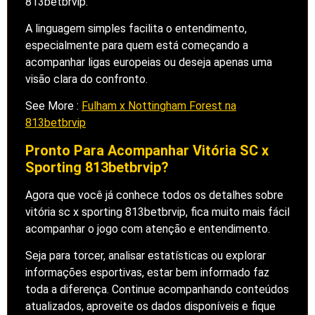
813betbrvip.
A linguagem simples facilita o entendimento,
especialmente para quem está começando a
acompanhar ligas europeias ou deseja apenas uma
visão clara do confronto.
See More :
Fulham x Nottingham Forest na
813betbrvip
Pronto Para Acompanhar Vitória SC x
Sporting 813betbrvip?
Agora que você já conhece todos os detalhes sobre
vitória sc x sporting 813betbrvip, fica muito mais fácil
acompanhar o jogo com atenção e entendimento.
Seja para torcer, analisar estatísticas ou explorar
informações esportivas, estar bem informado faz
toda a diferença. Continue acompanhando conteúdos
atualizados, aproveite os dados disponíveis e fique