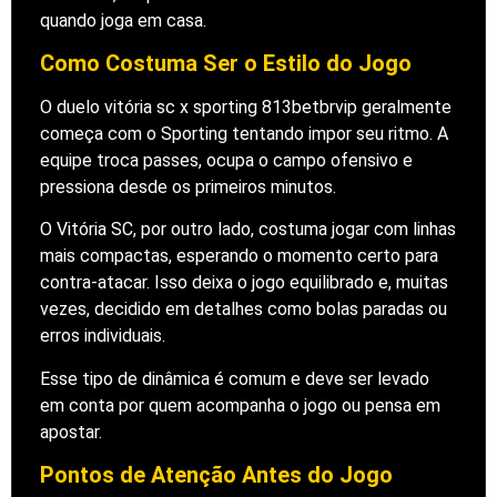
quando joga em casa.
Como Costuma Ser o Estilo do Jogo
O duelo vitória sc x sporting 813betbrvip geralmente
começa com o Sporting tentando impor seu ritmo. A
equipe troca passes, ocupa o campo ofensivo e
pressiona desde os primeiros minutos.
O Vitória SC, por outro lado, costuma jogar com linhas
mais compactas, esperando o momento certo para
contra-atacar. Isso deixa o jogo equilibrado e, muitas
vezes, decidido em detalhes como bolas paradas ou
erros individuais.
Esse tipo de dinâmica é comum e deve ser levado
em conta por quem acompanha o jogo ou pensa em
apostar.
Pontos de Atenção Antes do Jogo