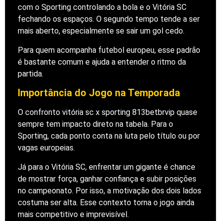
com o Sporting controlando a bola e o Vitória SC
fechando os espaços. O segundo tempo tende a ser
mais aberto, especialmente se sair um gol cedo.
Para quem acompanha futebol europeu, esse padrão
é bastante comum e ajuda a entender o ritmo da
partida.
Importância do Jogo na Temporada
O confronto vitória sc x sporting 813betbrvip quase
sempre tem impacto direto na tabela. Para o
Sporting, cada ponto conta na luta pelo título ou por
vagas europeias.
Já para o Vitória SC, enfrentar um gigante é chance
de mostrar força, ganhar confiança e subir posições
no campeonato. Por isso, a motivação dos dois lados
costuma ser alta. Esse contexto torna o jogo ainda
mais competitivo e imprevisível.