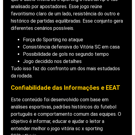
analisado por apostadores. Esse jogo reúne
favoritismo claro de um lado, resistência do outro e
histórico de partidas equilibradas. Esse conjunto gera
diferentes cenários possíveis.
Força do Sporting no ataque
Consistência defensiva do Vitória SC em casa
Possibilidade de gols no segundo tempo
Jogo decidido nos detalhes
Tudo isso faz do confronto um dos mais estudados
da rodada.
Confiabilidade das Informações e EEAT
Este conteúdo foi desenvolvido com base em
análises esportivas, padrões históricos do futebol
português e comportamento comum das equipes. O
objetivo é informar, educar e ajudar o leitor a
entender melhor o jogo vitória sc x sporting