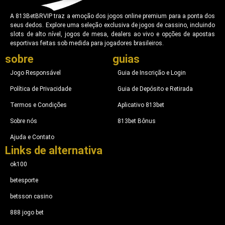
A 813BetBRVIP traz a emoção dos jogos online premium para a ponta dos
seus dedos. Explore uma seleção exclusiva de jogos de cassino, incluindo
slots de alto nível, jogos de mesa, dealers ao vivo e opções de apostas
esportivas feitas sob medida para jogadores brasileiros.
sobre
guias
Jogo Responsável
Guia de Inscrição e Login
Política de Privacidade
Guia de Depósito e Retirada
Termos e Condições
Aplicativo 813bet
Sobre nós
813bet Bônus
Ajuda e Contato
Links de alternativa
ok100
betesporte​
betsson casino
888 jogo bet