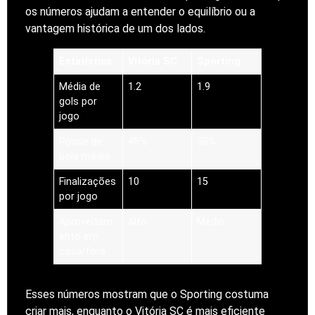
os números ajudam a entender o equilíbrio ou a
vantagem histórica de um dos lados.
Estatística
Vitória SC
Sporting
Média de
1.2
1.9
gols por
jogo
Posse de
45%
58%
bola média
Finalizações
10
15
por jogo
Aproveitam
Alto
Médio
ento em
casa/fora
Esses números mostram que o Sporting costuma
criar mais, enquanto o Vitória SC é mais eficiente