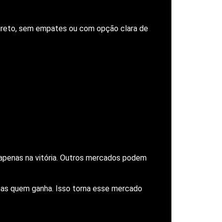
direto, sem empates ou com opção clara de
 apenas na vitória. Outros mercados podem
enas quem ganha. Isso torna esse mercado