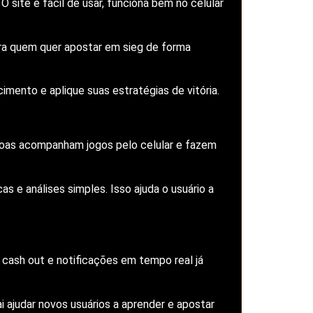
 site é fácil de usar, funciona bem no celular
ra quem quer apostar em sieg de forma
mento e aplique suas estratégias de vitória.
ssoas acompanham jogos pelo celular e fazem
 e análises simples. Isso ajuda o usuário a
 cash out e notificações em tempo real já
 ajudar novos usuários a aprender e apostar