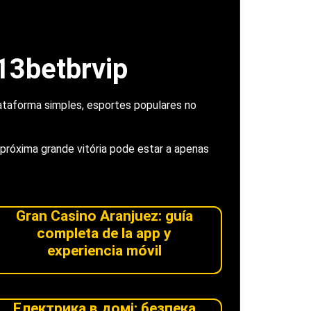
13betbrvip
taforma simples, esportes populares no
 próxima grande vitória pode estar a apenas
Gran Casino Aranjuez: guía
completa de la app y
experiencia móvil
Електрика в домі: безпека