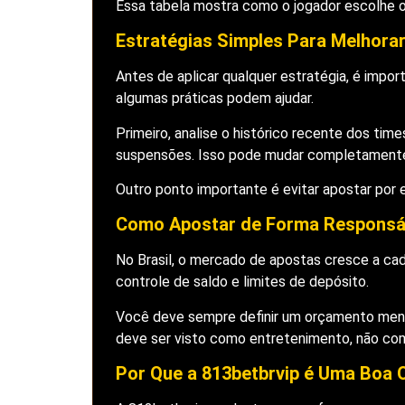
Essa tabela mostra como o jogador escolhe o
Estratégias Simples Para Melhorar
Antes de aplicar qualquer estratégia, é impo
algumas práticas podem ajudar.
Primeiro, analise o histórico recente dos ti
suspensões. Isso pode mudar completamente
Outro ponto importante é evitar apostar por 
Como Apostar de Forma Responsáv
No Brasil, o mercado de apostas cresce a cad
controle de saldo e limites de depósito.
Você deve sempre definir um orçamento mens
deve ser visto como entretenimento, não com
Por Que a 813betbrvip é Uma Boa 