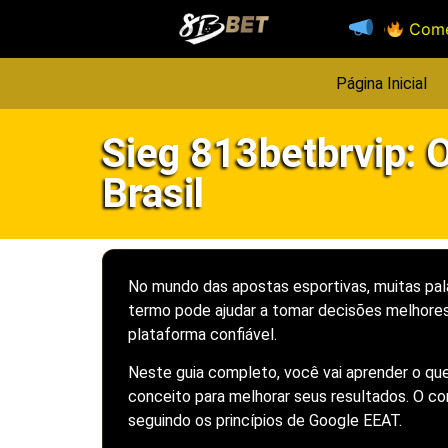
Comece a j
Página Inicial
Sieg 813betbrvip: 
Brasil
No mundo das apostas esportivas, muitas pal
termo pode ajudar a tomar decisões melhores
plataforma confiável.
Neste guia completo, você vai aprender o qu
conceito para melhorar seus resultados. O co
seguindo os princípios de Google EEAT.