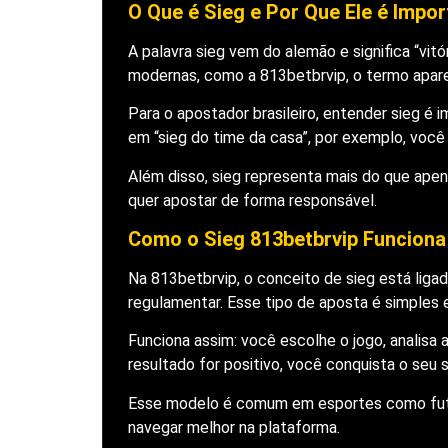
O Que é Sieg e Por Que Ele é Impor
A palavra sieg vem do alemão e significa “vit
modernas, como a 813betbrvip, o termo apa
Para o apostador brasileiro, entender sieg é
em “sieg do time da casa”, por exemplo, você
Além disso, sieg representa mais do que apen
quer apostar de forma responsável.
Como o Sieg 813betbrvip Funciona
Na 813betbrvip, o conceito de sieg está ligad
regulamentar. Esse tipo de aposta é simples e
Funciona assim: você escolhe o jogo, analisa 
resultado for positivo, você conquista o seu sig
Esse modelo é comum em esportes como futebo
navegar melhor na plataforma.