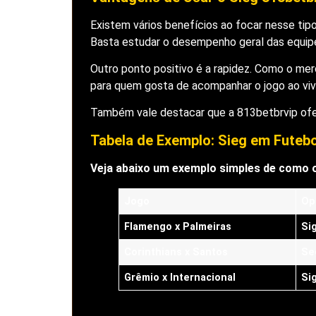
Existem vários benefícios ao focar nesse tipo
Basta estudar o desempenho geral das equip
Outro ponto positivo é a rapidez. Como o mer
para quem gosta de acompanhar o jogo ao vivo 
Também vale destacar que a 813betbrvip ofer
Tabela de Exemplo: Sieg em Futebo
Veja abaixo um exemplo simples de como o
Jogo
Op
Flamengo x Palmeiras
Si
Corinthians x Santos
Se
Grêmio x Internacional
Si