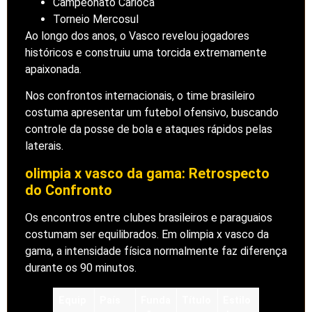
Campeonato Carioca
Torneio Mercosul
Ao longo dos anos, o Vasco revelou jogadores
históricos e construiu uma torcida extremamente
apaixonada.
Nos confrontos internacionais, o time brasileiro
costuma apresentar um futebol ofensivo, buscando
controle da posse de bola e ataques rápidos pelas
laterais.
olimpia x vasco da gama: Retrospecto
do Confronto
Os encontros entre clubes brasileiros e paraguaios
costumam ser equilibrados. Em olimpia x vasco da
gama, a intensidade física normalmente faz diferença
durante os 90 minutos.
Equip
País
Funda
Título
Estilo