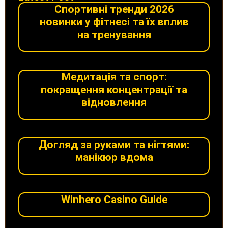
Спортивні тренди 2026
новинки у фітнесі та їх вплив
на тренування
Медитація та спорт:
покращення концентрації та
відновлення
Догляд за руками та нігтями:
манікюр вдома
Winhero Casino Guide