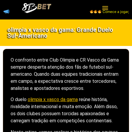
Comece a jogar, receba
Página Inicial
Caça-níqueis
olimpia x vasco da gama: Grande Duelo
Sul-Americano
O confronto entre Club Olimpia e CR Vasco da Gama
sempre desperta atenção dos fãs de futebol sul-
americano. Quando duas equipes tradicionais entram
em campo, a expectativa cresce entre torcedores,
analistas e apostadores esportivos.
O duelo
olimpia x vasco da gama
reúne história,
rivalidade internacional e muita emoção. Além disso,
os dois clubes possuem torcidas apaixonadas e
carregam tradição em competições continentais.