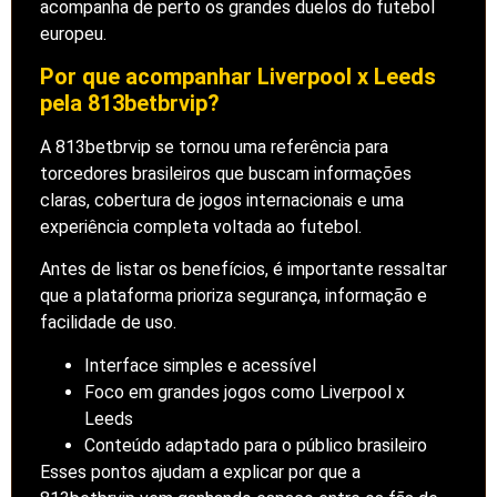
acompanha de perto os grandes duelos do futebol
europeu.
Por que acompanhar Liverpool x Leeds
pela 813betbrvip?
A 813betbrvip se tornou uma referência para
torcedores brasileiros que buscam informações
claras, cobertura de jogos internacionais e uma
experiência completa voltada ao futebol.
Antes de listar os benefícios, é importante ressaltar
que a plataforma prioriza segurança, informação e
facilidade de uso.
Interface simples e acessível
Foco em grandes jogos como Liverpool x
Leeds
Conteúdo adaptado para o público brasileiro
Esses pontos ajudam a explicar por que a