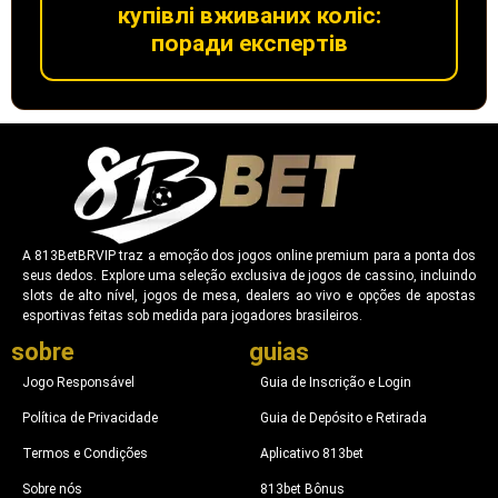
купівлі вживаних коліс:
поради експертів
A 813BetBRVIP traz a emoção dos jogos online premium para a ponta dos
seus dedos. Explore uma seleção exclusiva de jogos de cassino, incluindo
slots de alto nível, jogos de mesa, dealers ao vivo e opções de apostas
esportivas feitas sob medida para jogadores brasileiros.
sobre
guias
Jogo Responsável
Guia de Inscrição e Login
Política de Privacidade
Guia de Depósito e Retirada
Termos e Condições
Aplicativo 813bet
Sobre nós
813bet Bônus