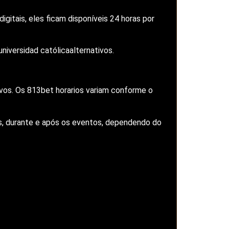
gitais, eles ficam disponíveis 24 horas por
universidad católicaalternativos.
os. Os 813bet horarios variam conforme o
es, durante e após os eventos, dependendo do