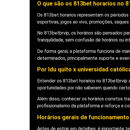
O que são os 813bet horarios no 8
Os 813bet horarios representam os períodos e
esportivas, jogos ao vivo, promoções, saques
No 813betbrvip, os horários são pensados par
tranquilidade, sem confusão de horários ou in
De forma geral, a plataforma funciona de mane
determinados, principalmente suporte e event
Por ldu quito x universidad católic
Entender os 813bet horarios no 813betbrvip a
oportunidades por não saberem quando certo
Além disso, conhecer os horários corretos t
profissionalismo da plataforma e reforça a co
Horários gerais de funcionamento
Antes de entrar em detalhes, é importante te