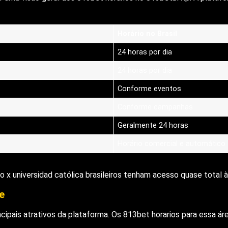
Horário no Brasil
24 horas por dia
24 horas por dia
Conforme eventos
Conforme campanhas
Geralmente 24 horas
Horário comercial e automático
o x universidad católica brasileiros tenham acesso quase total à
e
cipais atrativos da plataforma. Os 813bet horarios para essa áre
.