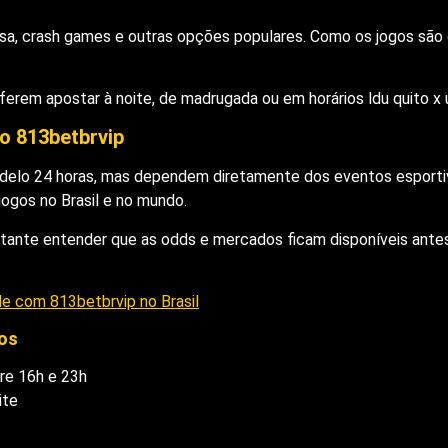
sa, crash games e outras opções populares. Como os jogos são di
eferem apostar à noite, de madrugada ou em horários ldu quito x 
o 813betbrvip
elo 24 horas, mas dependem diretamente dos eventos esportiv
 jogos no Brasil e no mundo.
portante entender que as odds e mercados ficam disponíveis ant
de com 813betbrvip no Brasil
ios
tre 16h e 23h
ite