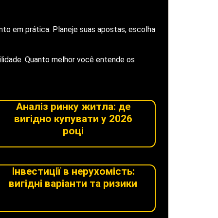
to em prática. Planeje suas apostas, escolha
bilidade. Quanto melhor você entende os
Аналіз ринку житла: де
вигідно купувати у 2026
році
Інвестиції в нерухомість:
вигідні варіанти та ризики