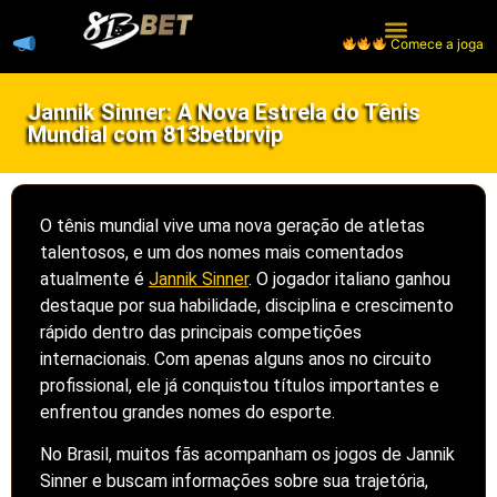
Comece a jogar, receb
Página Inicial
Caça-níqueis
Jannik Sinner: A Nova Estrela do Tênis
Mundial com 813betbrvip
O tênis mundial vive uma nova geração de atletas
talentosos, e um dos nomes mais comentados
atualmente é
Jannik Sinner
. O jogador italiano ganhou
destaque por sua habilidade, disciplina e crescimento
rápido dentro das principais competições
internacionais. Com apenas alguns anos no circuito
profissional, ele já conquistou títulos importantes e
enfrentou grandes nomes do esporte.
No Brasil, muitos fãs acompanham os jogos de Jannik
Sinner e buscam informações sobre sua trajetória,