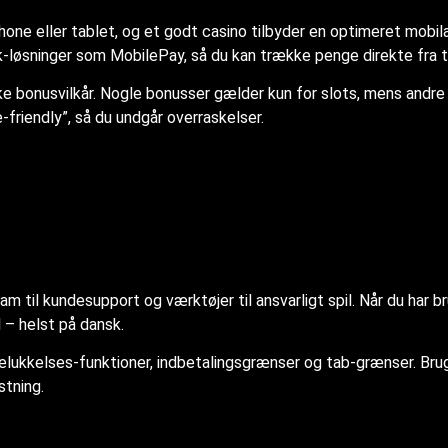
phone eller tablet, og et godt casino tilbyder en optimeret mobil
nk‑løsninger som MobilePay, så du kan trække penge direkte fra 
ke bonusvilkår. Nogle bonusser gælder kun for slots, mens andre
‑friendly”, så du undgår overraskelser.
eam til kundesupport og værktøjer til ansvarligt spil. Når du har 
l – helst på dansk.
elukkelses‑funktioner, indbetalingsgrænser og tab‑grænser. Brug 
stning.