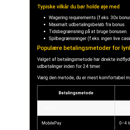
Typiske vilkår du bør holde øje med
Wagering requirements (f.eks. 30x bonu
Maximalt udbetalingsbeløb fra bonus.
Tidsbegrænsning på at bruge bonusen.
Spilbegrænsninger (f.eks. ingen live casin
Populære betalingsmetoder for lyn
Valget af betalingsmetode har direkte indflyd
udbetalinger inden for 24 timer.
Vælg den metode, du er mest komfortabel me
Betalingsmetode
Trustly
0–2 t
MobilePay
0–4 t