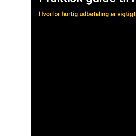
Hvorfor hurtig udbetaling er vigtigt