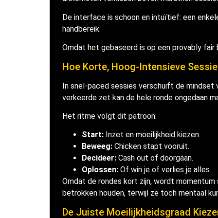
De interface is schoon en intuïtief: een enkel
handbereik.
Omdat het gebaseerd is op een provably fair 
Hoe Korte, Hoog‑Intensieve Sessi
In snel‑paced sessies verschuift de mindset v
verkeerde zet kan de hele ronde ongedaan ma
Het ritme volgt dit patroon:
Start:
Inzet en moeilijkheid kiezen.
Beweeg:
Chicken stapt vooruit.
Decideer:
Cash out of doorgaan.
Oplossen:
Of win je of verlies je alles.
Omdat de rondes kort zijn, wordt momentum sn
betrokken houden, terwijl ze toch mentaal ku
De Juiste Moeilijkheidsgraad Kieze