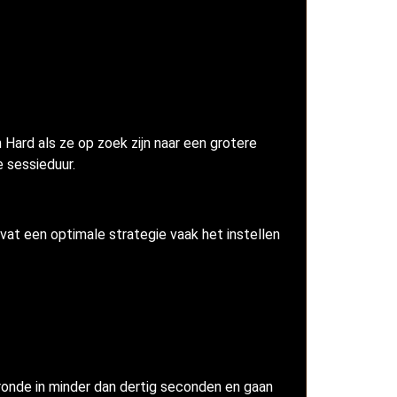
 Hard als ze op zoek zijn naar een grotere
 sessieduur.
vat een optimale strategie vaak het instellen
ronde in minder dan dertig seconden en gaan