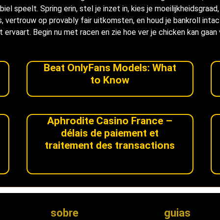
 speelt. Spring erin, stel je inzet in, kies je moeilijkheidsgraad
s, vertrouw op provably fair uitkomsten, en houd je bankroll intac
 ervaart. Begin nu met racen en zie hoe ver je chicken kan gaan v
Beat OnlyFans Models: What
to Know
Aphrodite Casino France –
délais de paiement et
traitement des transactions
sobre
guias