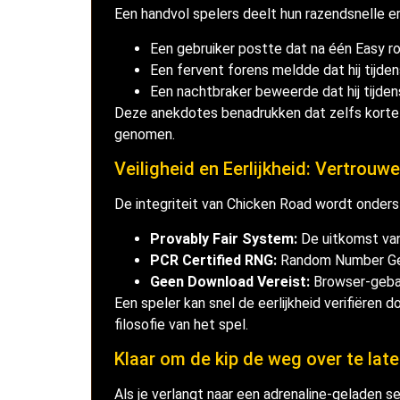
Een handvol spelers deelt hun razendsnelle e
Een gebruiker postte dat na één Easy ro
Een fervent forens meldde dat hij tijd
Een nachtbraker beweerde dat hij tijde
Deze anekdotes benadrukken dat zelfs korte 
genomen.
Veiligheid en Eerlijkheid: Vertrouw
De integriteit van Chicken Road wordt onders
Provably Fair System:
De uitkomst van 
PCR Certified RNG:
Random Number Gene
Geen Download Vereist:
Browser‑gebase
Een speler kan snel de eerlijkheid verifiëren 
filosofie van het spel.
Klaar om de kip de weg over te lat
Als je verlangt naar een adrenaline‑geladen s