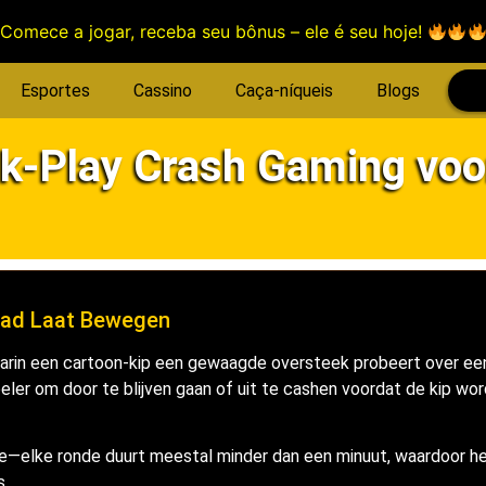
e a jogar, receba seu bônus – ele é seu hoje!
Esportes
Cassino
Caça-níqueis
Blogs
ck‑Play Crash Gaming voo
oad Laat Bewegen
 waarin een cartoon-kip een gewaagde oversteek probeert over ee
eler om door te blijven gaan of uit te cashen voordat de kip word
tie—elke ronde duurt meestal minder dan een minuut, waardoor het
s.