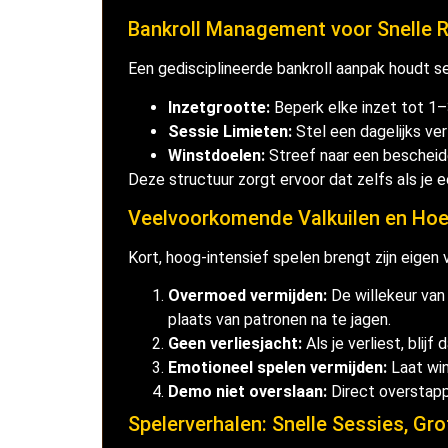
Bankroll Management voor Snelle 
Een gedisciplineerde bankroll aanpak houdt s
Inzetgrootte:
Beperk elke inzet tot 1–3
Sessie Limieten:
Stel een dagelijks verl
Winstdoelen:
Streef naar een bescheide
Deze structuur zorgt ervoor dat zelfs als je e
Veelvoorkomende Valkuilen en Hoe 
Kort, hoog‑intensief spelen brengt zijn eigen v
Overmoed vermijden:
De willekeur van 
plaats van patronen na te jagen.
Geen verliesjacht:
Als je verliest, blijf
Emotioneel spelen vermijden:
Laat win
Demo niet overslaan:
Direct overstappe
Spelerverhalen: Snelle Sessies, Gr