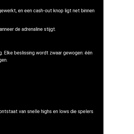
jgewerkt, en een cash‑out knop ligt net binnen
nneer de adrenaline stijgt.
ng. Elke beslissing wordt zwaar gewogen: één
gen.
ntstaat van snelle highs en lows die spelers