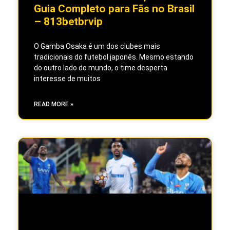
Guia Completo para Fãs no Brasil
– 813betbrvip
O Gamba Osaka é um dos clubes mais
tradicionais do futebol japonês. Mesmo estando
do outro lado do mundo, o time desperta
interesse de muitos
READ MORE »