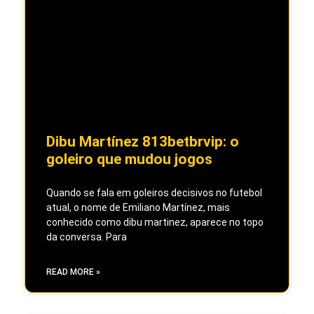
Dibu Martínez 813betbrvip: o
goleiro que mudou jogos
Quando se fala em goleiros decisivos no futebol
atual, o nome de Emiliano Martínez, mais
conhecido como dibu martinez, aparece no topo
da conversa. Para
READ MORE »