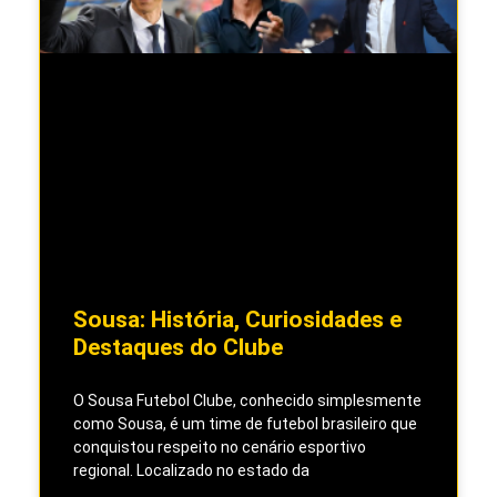
Sousa: História, Curiosidades e
Destaques do Clube
O Sousa Futebol Clube, conhecido simplesmente
como Sousa, é um time de futebol brasileiro que
conquistou respeito no cenário esportivo
regional. Localizado no estado da