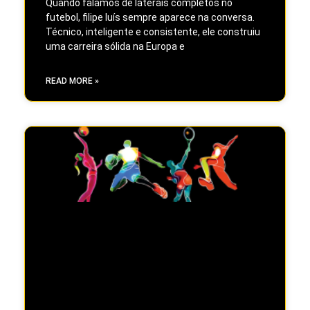
Quando falamos de laterais completos no
futebol, filipe luís sempre aparece na conversa.
Técnico, inteligente e consistente, ele construiu
uma carreira sólida na Europa e
READ MORE »