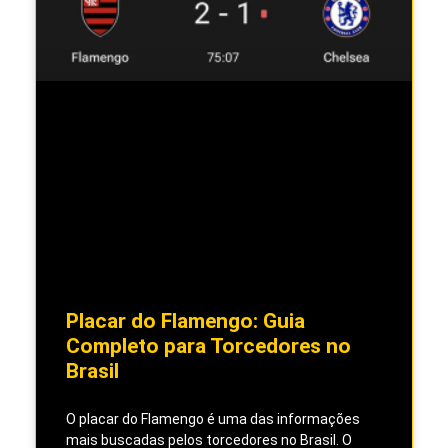
Placar do Flamengo: Guia
Completo para Torcedores no
Brasil
O placar do Flamengo é uma das informações
mais buscadas pelos torcedores no Brasil. O