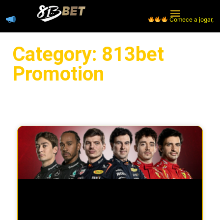
Comece a jogar, receba se
Página Inicial
Caça-níqueis
Category: 813bet
Promotion