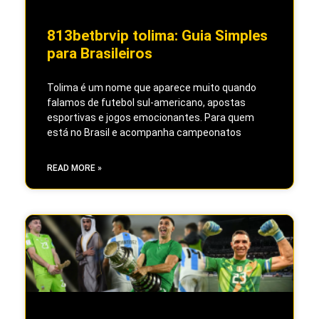
813betbrvip tolima: Guia Simples
para Brasileiros
Tolima é um nome que aparece muito quando
falamos de futebol sul-americano, apostas
esportivas e jogos emocionantes. Para quem
está no Brasil e acompanha campeonatos
READ MORE »