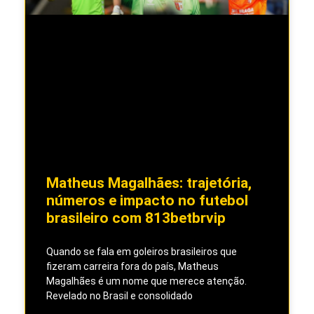
Matheus Magalhães: trajetória,
números e impacto no futebol
brasileiro com 813betbrvip
Quando se fala em goleiros brasileiros que
fizeram carreira fora do país, Matheus
Magalhães é um nome que merece atenção.
Revelado no Brasil e consolidado