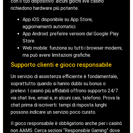
con il tuo dispositivo: alcuni giochi live casino
richiedono hardware più potente.
App iOS: disponibile su App Store,
aggiornamenti automatici.
App Android: preferire versioni dal Google Play
Store.
Web mobile: funziona su tutti i browser moderni,
ma può avere limitazioni grafiche.
Supporto clienti e gioco responsabile
Un servizio di assistenza efficiente è fondamentale,
soprattutto quando si hanno dubbi su bonus o
prelievi. I casinò più affidabili offrono supporto 24/7
via chat live, email e, in alcuni casi, telefono. Prova la
chat prima di iscriverti: tempi di risposta lunghi
possono indicare un servizio poco curato.
Il gioco responsabile è obbligatorio anche per i casinò
non AAMS. Cerca sezioni “Responsible Gaming” dove