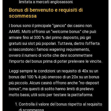
limitata a mercati anglosassoni.
Bonus di benvenuto e requisiti di
scommessa
I bonus sono il principale “gancio” dei casino non
AAMS. Molti offrono un “welcome bonus” che può
arrivare fino al 300 % del primo deposito, più giri
gratuiti sui slot più popolari. Tuttavia, dietro l’offerta
si nascondono i famosi
wagering requirements
,
ovvero il numero di volte che devi scommettere
l’importo del bonus prima di poter prelevare le vincite.
Leggi sempre le condizioni: un requisito di 40x su un
bonus del 100 % è più oneroso di un 20x su un bonus
più piccolo. Alcuni casinò offrono anche “no‑deposit
bonus”, ma questi di solito hanno limiti di prelievo
molto bassi, utili solo per testare la piattaforma.
Controlla il valore del bonus rispetto al requisito
di scommessa.