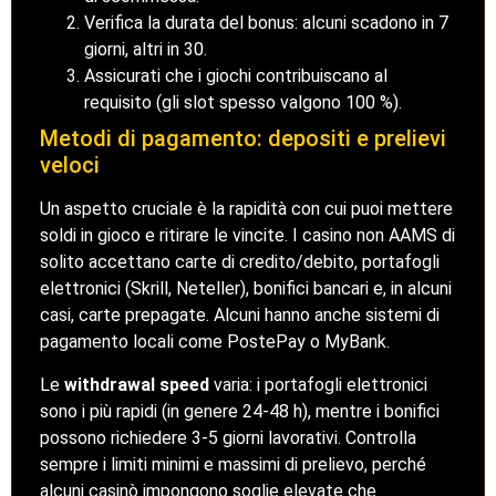
Verifica la durata del bonus: alcuni scadono in 7
giorni, altri in 30.
Assicurati che i giochi contribuiscano al
requisito (gli slot spesso valgono 100 %).
Metodi di pagamento: depositi e prelievi
veloci
Un aspetto cruciale è la rapidità con cui puoi mettere
soldi in gioco e ritirare le vincite. I casino non AAMS di
solito accettano carte di credito/debito, portafogli
elettronici (Skrill, Neteller), bonifici bancari e, in alcuni
casi, carte prepagate. Alcuni hanno anche sistemi di
pagamento locali come PostePay o MyBank.
Le
withdrawal speed
varia: i portafogli elettronici
sono i più rapidi (in genere 24‑48 h), mentre i bonifici
possono richiedere 3‑5 giorni lavorativi. Controlla
sempre i limiti minimi e massimi di prelievo, perché
alcuni casinò impongono soglie elevate che