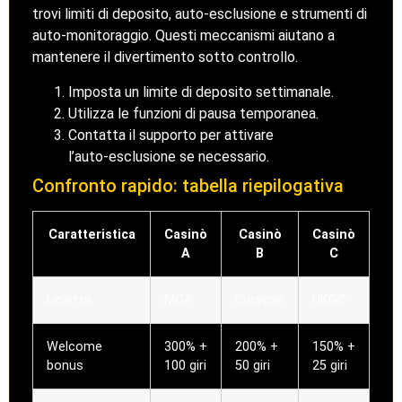
trovi limiti di deposito, auto‑esclusione e strumenti di
auto‑monitoraggio. Questi meccanismi aiutano a
mantenere il divertimento sotto controllo.
Imposta un limite di deposito settimanale.
Utilizza le funzioni di pausa temporanea.
Contatta il supporto per attivare
l’auto‑esclusione se necessario.
Confronto rapido: tabella riepilogativa
Caratteristica
Casinò
Casinò
Casinò
A
B
C
Licenza
MGA
Curaçao
UKGC
Welcome
300% +
200% +
150% +
bonus
100 giri
50 giri
25 giri