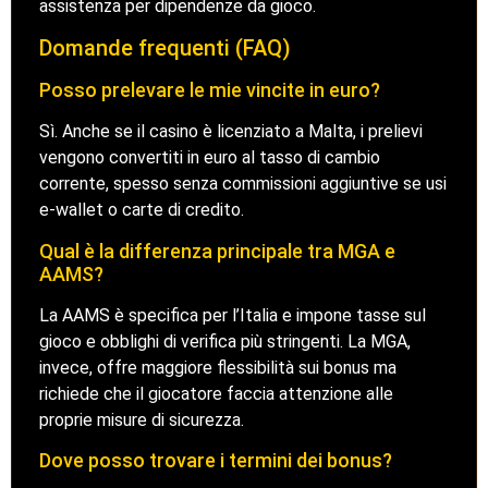
assistenza per dipendenze da gioco.
Domande frequenti (FAQ)
Posso prelevare le mie vincite in euro?
Sì. Anche se il casino è licenziato a Malta, i prelievi
vengono convertiti in euro al tasso di cambio
corrente, spesso senza commissioni aggiuntive se usi
e‑wallet o carte di credito.
Qual è la differenza principale tra MGA e
AAMS?
La AAMS è specifica per l’Italia e impone tasse sul
gioco e obblighi di verifica più stringenti. La MGA,
invece, offre maggiore flessibilità sui bonus ma
richiede che il giocatore faccia attenzione alle
proprie misure di sicurezza.
Dove posso trovare i termini dei bonus?