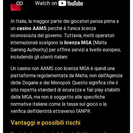
In Italia, la maggior parte dei giocatori pensa prima a
un
casino AAMS
perché è l’unica licenza
riconosciuta dal governo. Tuttavia, molti operatori
internazionali scelgono la
licenza MGA
(Malta
Gaming Authority) per offrire servizi a livello europeo,
includendo gli utenti italiani.
Un casino non AAMS con licenza MGA è quindi una
piattaforma regolamentata da Malta, non dall’Agenzia
delle Dogane e dei Monopoli. Questo significa che il
sito rispetta standard di sicurezza e fair play stabiliti
dalla MGA, ma non è soggetto alle specifiche
normative italiane come la tassa sul gioco o la
verifica dell’identità attraverso l’ANPR.
Vantaggi e possibili rischi