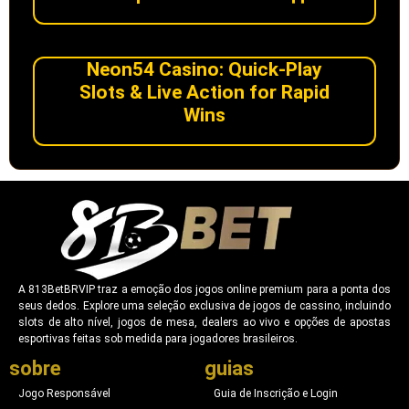
Neon54 Casino: Quick‑Play
Slots & Live Action for Rapid
Wins
A 813BetBRVIP traz a emoção dos jogos online premium para a ponta dos
seus dedos. Explore uma seleção exclusiva de jogos de cassino, incluindo
slots de alto nível, jogos de mesa, dealers ao vivo e opções de apostas
esportivas feitas sob medida para jogadores brasileiros.
sobre
guias
Jogo Responsável
Guia de Inscrição e Login