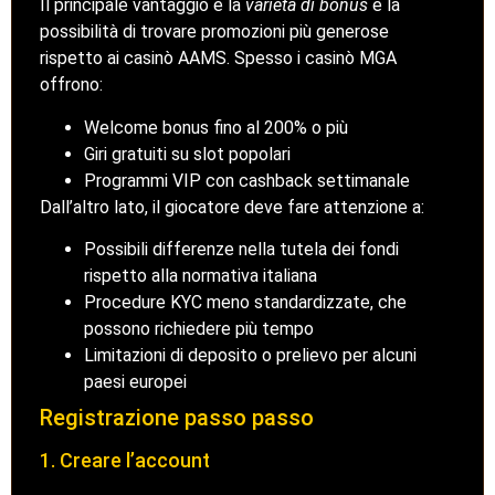
Il principale vantaggio è la
varietà di bonus
e la
possibilità di trovare promozioni più generose
rispetto ai casinò AAMS. Spesso i casinò MGA
offrono:
Welcome bonus fino al 200% o più
Giri gratuiti su slot popolari
Programmi VIP con cashback settimanale
Dall’altro lato, il giocatore deve fare attenzione a:
Possibili differenze nella tutela dei fondi
rispetto alla normativa italiana
Procedure KYC meno standardizzate, che
possono richiedere più tempo
Limitazioni di deposito o prelievo per alcuni
paesi europei
Registrazione passo passo
1. Creare l’account