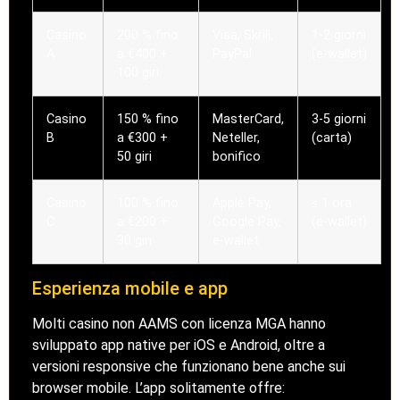
Casino
200 % fino
Visa, Skrill,
1‑2 giorni
A
a €400 +
PayPal
(e‑wallet)
100 giri
Casino
150 % fino
MasterCard,
3‑5 giorni
B
a €300 +
Neteller,
(carta)
50 giri
bonifico
Casino
100 % fino
Apple Pay,
≤ 1 ora
C
a €200 +
Google Pay,
(e‑wallet)
30 giri
e‑wallet
Esperienza mobile e app
Molti casino non AAMS con licenza MGA hanno
sviluppato app native per iOS e Android, oltre a
versioni responsive che funzionano bene anche sui
browser mobile. L’app solitamente offre: