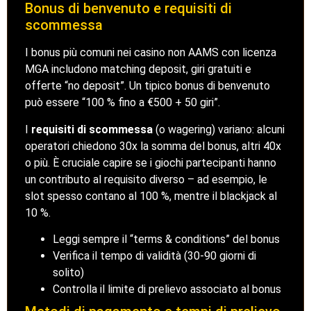
Bonus di benvenuto e requisiti di
scommessa
I bonus più comuni nei casino non AAMS con licenza
MGA includono matching deposit, giri gratuiti e
offerte “no deposit”. Un tipico bonus di benvenuto
può essere “100 % fino a €500 + 50 giri”.
I
requisiti di scommessa
(o wagering) variano: alcuni
operatori chiedono 30x la somma del bonus, altri 40x
o più. È cruciale capire se i giochi partecipanti hanno
un contributo al requisito diverso – ad esempio, le
slot spesso contano al 100 %, mentre il blackjack al
10 %.
Leggi sempre il “terms & conditions” del bonus
Verifica il tempo di validità (30‑90 giorni di
solito)
Controlla il limite di prelievo associato al bonus