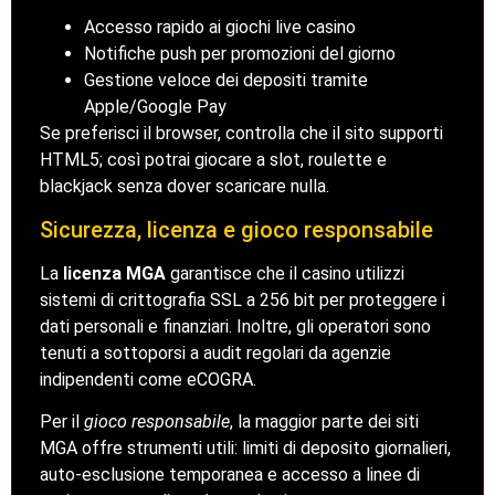
Accesso rapido ai giochi live casino
Notifiche push per promozioni del giorno
Gestione veloce dei depositi tramite
Apple/Google Pay
Se preferisci il browser, controlla che il sito supporti
HTML5; così potrai giocare a slot, roulette e
blackjack senza dover scaricare nulla.
Sicurezza, licenza e gioco responsabile
La
licenza MGA
garantisce che il casino utilizzi
sistemi di crittografia SSL a 256 bit per proteggere i
dati personali e finanziari. Inoltre, gli operatori sono
tenuti a sottoporsi a audit regolari da agenzie
indipendenti come eCOGRA.
Per il
gioco responsabile
, la maggior parte dei siti
MGA offre strumenti utili: limiti di deposito giornalieri,
auto‑esclusione temporanea e accesso a linee di