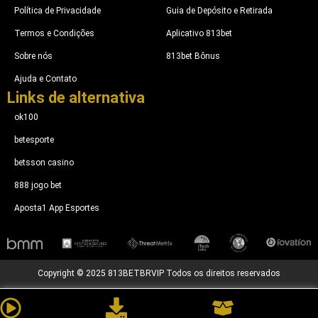
Política de Privacidade
Guia de Depósito e Retirada
Termos e Condições
Aplicativo 813bet
Sobre nós
813bet Bônus
Ajuda e Contato
Links de alternativa
ok100
betesporte​
betsson casino
888 jogo bet
Aposta1 App Esportes
Copyright © 2025 813BETBRVIP Todos os direitos reservados