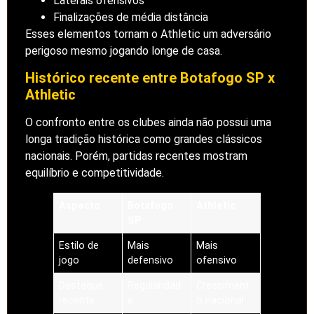
Laterais ofensivos
Finalizações de média distância
Esses elementos tornam o Athletic um adversário
perigoso mesmo jogando longe de casa.
Histórico recente entre Botafogo SP x
Athletic
O confronto entre os clubes ainda não possui uma
longa tradição histórica como grandes clássicos
nacionais. Porém, partidas recentes mostram
equilíbrio e competitividade.
Aspecto
Botafogo
Athletic
SP
Estilo de
Mais
Mais
jogo
defensivo
ofensivo
Destaque
Regularidad
Cresciment
recente
e
o nacional