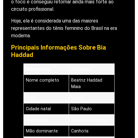
o foco e conseguiu retornar ainda mais forte ao
circuito profissional.
Hoje, ela é considerada uma das maiores
representantes do tênis feminino do Brasil na era
moderna.
Principais Informações Sobre Bia
Haddad
Informação
Detalhes
Nome completo
Beatriz Haddad
Maia
País
Brasil
Cidade natal
São Paulo
Modalidade
Tênis profissional
Mão dominante
Canhota