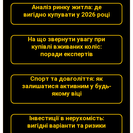
Аналіз ринку житла: де
вигідно купувати у 2026 році
На що звернути увагу при
купівлі вживаних коліс:
поради експертів
Спорт та довголіття: як
залишатися активним у будь-
якому віці
Інвестиції в нерухомість:
вигідні варіанти та ризики