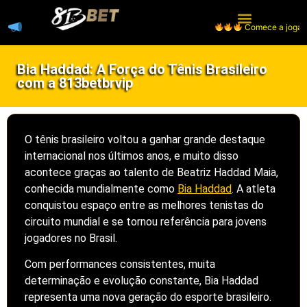
Comece a jogar, receb
Página Inicial
Caça-níqueis
Bia Haddad: A Força do Tênis Brasileiro
com a 813betbrvip
O tênis brasileiro voltou a ganhar grande destaque
internacional nos últimos anos, e muito disso
acontece graças ao talento de Beatriz Haddad Maia,
conhecida mundialmente como
Bia Haddad
. A atleta
conquistou espaço entre as melhores tenistas do
circuito mundial e se tornou referência para jovens
jogadores no Brasil.
Com performances consistentes, muita
determinação e evolução constante, Bia Haddad
representa uma nova geração do esporte brasileiro.