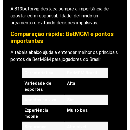
A 813betbrvip destaca sempre a importância de
apostar com responsabilidade, definindo um
orçamento e evitando decisões impulsivas.
Comparação rápida: BetMGM e pontos
importantes
A tabela abaixo ajuda a entender melhor os principais
pontos da BetMGM para jogadores do Brasil:
Característica
BetMGM Brasil
Variedade de
Alta
esportes
Apostas ao vivo
Sim
Experiência
Muito boa
mobile
Segurança
Alto nível