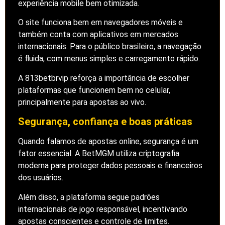
experiência mobile bem otimizada.
O site funciona bem em navegadores móveis e
também conta com aplicativos em mercados
internacionais. Para o público brasileiro, a navegação
é fluida, com menus simples e carregamento rápido.
A 813betbrvip reforça a importância de escolher
plataformas que funcionem bem no celular,
principalmente para apostas ao vivo.
Segurança, confiança e boas práticas
Quando falamos de apostas online, segurança é um
fator essencial. A BetMGM utiliza criptografia
moderna para proteger dados pessoais e financeiros
dos usuários.
Além disso, a plataforma segue padrões
internacionais de jogo responsável, incentivando
apostas conscientes e controle de limites.