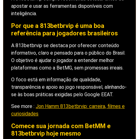
apostar e usar as ferramentas disponíveis com
inteligência.
Por que a 813betbrvip é uma boa
referência para jogadores brasileiros
A 813betbrvip se destaca por oferecer conteúdo
informativo, claro e pensado para o público do Brasil.
O objetivo é ajudar o jogador a entender melhor
plataformas como a BetMG, sem promessas irreais.
O foco está em informação de qualidade,
transparência e apoio ao jogo responsável, alinhando-
se às boas práticas exigidas pelo Google EEAT.
See more :
Jon Hamm 813betbrvip: carreira, filmes e
curiosidades
Comece sua jornada com BetMM e
813betbrvip hoje mesmo