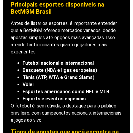
Principais esportes disponíveis na
BetMGM Brasil
Antes de listar os esportes, é importante entender
que a BetMGM oferece mercados variados, desde
apostas simples até opções mais avançadas. Isso
atende tanto iniciantes quanto jogadores mais
experientes.
Futebol nacional e internacional
Basquete (NBA e ligas europeias)
Tênis (ATP, WTA e Grand Slams)
Vôlei
Esportes americanos como NFL e MLB
Esports e eventos especiais
O futebol é, sem dúvida, o destaque para o público
brasileiro, com campeonatos nacionais, internacionais
e jogos ao vivo.
Tipos de apostas que você encontra na