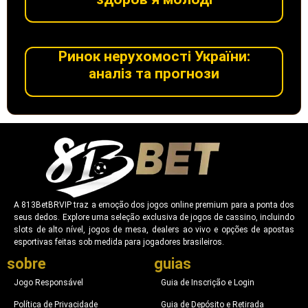
Ринок нерухомості України:
аналіз та прогнози
A 813BetBRVIP traz a emoção dos jogos online premium para a ponta dos
seus dedos. Explore uma seleção exclusiva de jogos de cassino, incluindo
slots de alto nível, jogos de mesa, dealers ao vivo e opções de apostas
esportivas feitas sob medida para jogadores brasileiros.
sobre
guias
Jogo Responsável
Guia de Inscrição e Login
Política de Privacidade
Guia de Depósito e Retirada