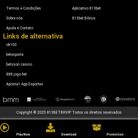
Termos e Condições
Aplicativo 813bet
Sobre nós
813bet Bônus
Ajuda e Contato
Links de alternativa
ok100
betesporte​
betsson casino
888 jogo bet
Aposta1 App Esportes
Copyright © 2025 813BETBRVIP Todos os direitos reservados
Play Now
Download
Promotion