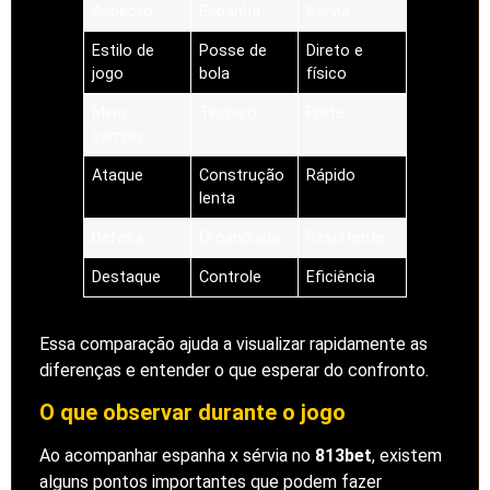
Aspecto
Espanha
Sérvia
Estilo de
Posse de
Direto e
jogo
bola
físico
Meio-
Técnico
Forte
campo
Ataque
Construção
Rápido
lenta
Defesa
Organizada
Resistente
Destaque
Controle
Eficiência
Essa comparação ajuda a visualizar rapidamente as
diferenças e entender o que esperar do confronto.
O que observar durante o jogo
Ao acompanhar espanha x sérvia no
813bet
, existem
alguns pontos importantes que podem fazer