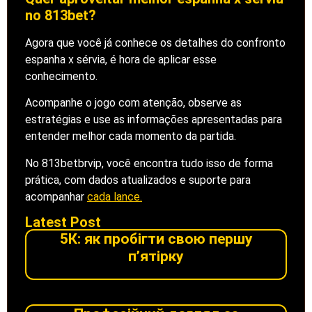
no 813bet?
Agora que você já conhece os detalhes do confronto
espanha x sérvia, é hora de aplicar esse
conhecimento.
Acompanhe o jogo com atenção, observe as
estratégias e use as informações apresentadas para
entender melhor cada momento da partida.
No 813betbrvip, você encontra tudo isso de forma
prática, com dados atualizados e suporte para
acompanhar
cada lance.
Latest Post
5К: як пробігти свою першу
п’ятірку