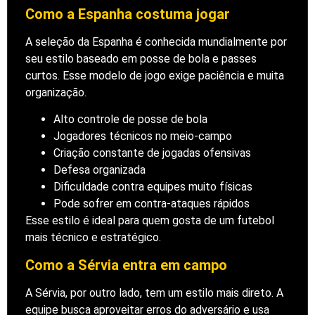
Como a Espanha costuma jogar
A seleção da Espanha é conhecida mundialmente por
seu estilo baseado em posse de bola e passes
curtos. Esse modelo de jogo exige paciência e muita
organização.
Alto controle de posse de bola
Jogadores técnicos no meio-campo
Criação constante de jogadas ofensivas
Defesa organizada
Dificuldade contra equipes muito físicas
Pode sofrer em contra-ataques rápidos
Esse estilo é ideal para quem gosta de um futebol
mais técnico e estratégico.
Como a Sérvia entra em campo
A Sérvia, por outro lado, tem um estilo mais direto. A
equipe busca aproveitar erros do adversário e usa