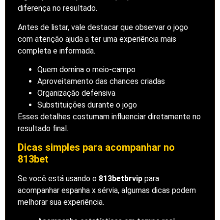
diferença no resultado.
Antes de listar, vale destacar que observar o jogo
com atenção ajuda a ter uma experiência mais
completa e informada.
Quem domina o meio-campo
Aproveitamento das chances criadas
Organização defensiva
Substituições durante o jogo
Esses detalhes costumam influenciar diretamente no
resultado final.
Dicas simples para acompanhar no
813bet
Se você está usando o
813betbrvip
para
acompanhar espanha x sérvia, algumas dicas podem
melhorar sua experiência.